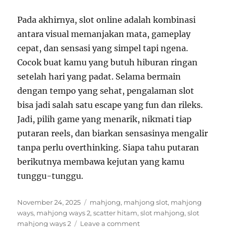
Pada akhirnya, slot online adalah kombinasi
antara visual memanjakan mata, gameplay
cepat, dan sensasi yang simpel tapi ngena.
Cocok buat kamu yang butuh hiburan ringan
setelah hari yang padat. Selama bermain
dengan tempo yang sehat, pengalaman slot
bisa jadi salah satu escape yang fun dan rileks.
Jadi, pilih game yang menarik, nikmati tiap
putaran reels, dan biarkan sensasinya mengalir
tanpa perlu overthinking. Siapa tahu putaran
berikutnya membawa kejutan yang kamu
tunggu-tunggu.
Posted
Tags
November 24, 2025
mahjong
,
mahjong slot
,
mahjong
on
ways
,
mahjong ways 2
,
scatter hitam
,
slot mahjong
,
slot
on
mahjong ways 2
Leave a comment