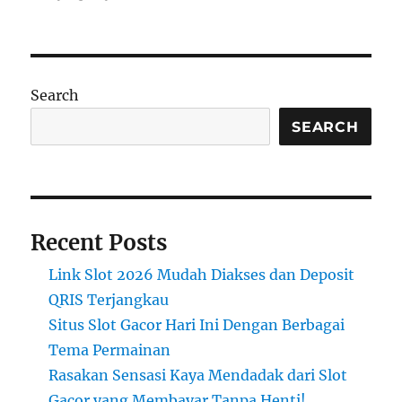
Gemerlap
Sensasi
Slot
Online
yang
Search
Bikin
Betah
SEARCH
Main
Berlama-
lama
Recent Posts
Link Slot 2026 Mudah Diakses dan Deposit
QRIS Terjangkau
Situs Slot Gacor Hari Ini Dengan Berbagai
Tema Permainan
Rasakan Sensasi Kaya Mendadak dari Slot
Gacor yang Membayar Tanpa Henti!