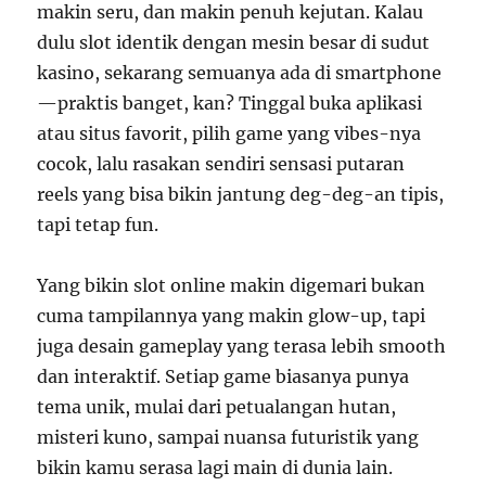
makin seru, dan makin penuh kejutan. Kalau
dulu slot identik dengan mesin besar di sudut
kasino, sekarang semuanya ada di smartphone
—praktis banget, kan? Tinggal buka aplikasi
atau situs favorit, pilih game yang vibes-nya
cocok, lalu rasakan sendiri sensasi putaran
reels yang bisa bikin jantung deg-deg-an tipis,
tapi tetap fun.
Yang bikin slot online makin digemari bukan
cuma tampilannya yang makin glow-up, tapi
juga desain gameplay yang terasa lebih smooth
dan interaktif. Setiap game biasanya punya
tema unik, mulai dari petualangan hutan,
misteri kuno, sampai nuansa futuristik yang
bikin kamu serasa lagi main di dunia lain.