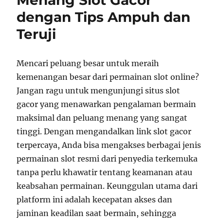
Menang Slot Gacor
Bikin
dengan Tips Ampuh dan
Game
Slot
Teruji
Makin
Mudah
Menang
Mencari peluang besar untuk meraih
Hari
Ini
kemenangan besar dari permainan slot online?
Jangan ragu untuk mengunjungi situs slot
gacor yang menawarkan pengalaman bermain
maksimal dan peluang menang yang sangat
tinggi. Dengan mengandalkan link slot gacor
terpercaya, Anda bisa mengakses berbagai jenis
permainan slot resmi dari penyedia terkemuka
tanpa perlu khawatir tentang keamanan atau
keabsahan permainan. Keunggulan utama dari
platform ini adalah kecepatan akses dan
jaminan keadilan saat bermain, sehingga