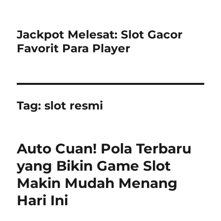
Jackpot Melesat: Slot Gacor
Favorit Para Player
Tag:
slot resmi
Auto Cuan! Pola Terbaru
yang Bikin Game Slot
Makin Mudah Menang
Hari Ini