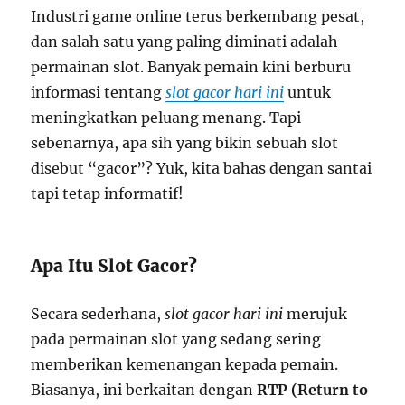
Industri game online terus berkembang pesat,
dan salah satu yang paling diminati adalah
permainan slot. Banyak pemain kini berburu
informasi tentang
slot gacor hari ini
untuk
meningkatkan peluang menang. Tapi
sebenarnya, apa sih yang bikin sebuah slot
disebut “gacor”? Yuk, kita bahas dengan santai
tapi tetap informatif!
Apa Itu Slot Gacor?
Secara sederhana,
slot gacor hari ini
merujuk
pada permainan slot yang sedang sering
memberikan kemenangan kepada pemain.
Biasanya, ini berkaitan dengan
RTP (Return to