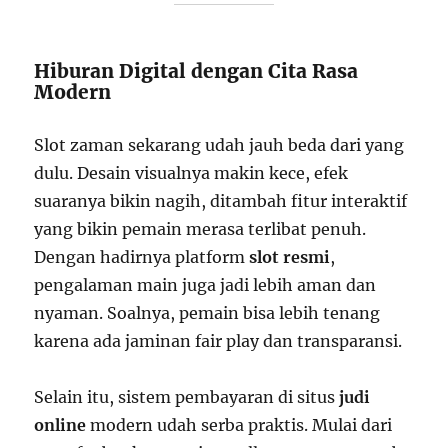
Hiburan Digital dengan Cita Rasa
Modern
Slot zaman sekarang udah jauh beda dari yang
dulu. Desain visualnya makin kece, efek
suaranya bikin nagih, ditambah fitur interaktif
yang bikin pemain merasa terlibat penuh.
Dengan hadirnya platform
slot resmi
,
pengalaman main juga jadi lebih aman dan
nyaman. Soalnya, pemain bisa lebih tenang
karena ada jaminan fair play dan transparansi.
Selain itu, sistem pembayaran di situs
judi
online
modern udah serba praktis. Mulai dari