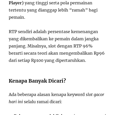
Player)
yang tinggi serta pola permainan
tertentu yang dianggap lebih “ramah” bagi
pemain.
RTP sendiri adalah persentase kemenangan
yang dikembalikan ke pemain dalam jangka
panjang. Misalnya, slot dengan RTP 96%
berarti secara teori akan mengembalikan Rp96
dari setiap Rp100 yang dipertaruhkan.
Kenapa Banyak Dicari?
Ada beberapa alasan kenapa keyword
slot gacor
hari ini
selalu ramai dicari: