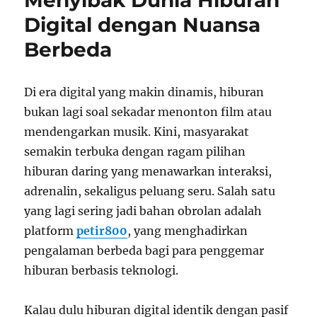
Menyibak Dunia Hiburan
Hiburan
Digital dengan Nuansa
Melalui
Berbeda
Slot
Resmi
Di era digital yang makin dinamis, hiburan
bukan lagi soal sekadar menonton film atau
mendengarkan musik. Kini, masyarakat
semakin terbuka dengan ragam pilihan
hiburan daring yang menawarkan interaksi,
adrenalin, sekaligus peluang seru. Salah satu
yang lagi sering jadi bahan obrolan adalah
platform
petir800
, yang menghadirkan
pengalaman berbeda bagi para penggemar
hiburan berbasis teknologi.
Kalau dulu hiburan digital identik dengan pasif