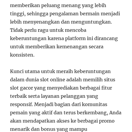
memberikan peluang menang yang lebih
tinggi, sehingga pengalaman bermain menjadi
lebih menyenangkan dan menguntungkan.
Tidak perlu ragu untuk mencoba
keberuntungan karena platform ini dirancang
untuk memberikan kemenangan secara
konsisten.
Kunci utama untuk meraih keberuntungan
dalam dunia slot online adalah memilih situs
slot gacor yang menyediakan berbagai fitur
terbaik serta layanan pelanggan yang
responsif. Menjadi bagian dari komunitas
pemain yang aktif dan terus berkembang, Anda
akan mendapatkan akses ke berbagai promo
menarik dan bonus yang mampu