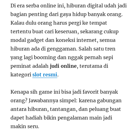
Di era serba online ini, hiburan digital udah jadi
bagian penting dari gaya hidup banyak orang.
Kalau dulu orang harus pergi ke tempat
tertentu buat cari keseruan, sekarang cukup
modal gadget dan koneksi internet, semua
hiburan ada di genggaman. Salah satu tren
yang lagi booming dan nggak pernah sepi
peminat adalah
judi online
, terutama di
kategori
slot resmi
.
Kenapa sih game ini bisa jadi favorit banyak
orang? Jawabannya simpel: karena gabungan
antara hiburan, tantangan, dan peluang buat
dapet hadiah bikin pengalaman main jadi
makin seru.