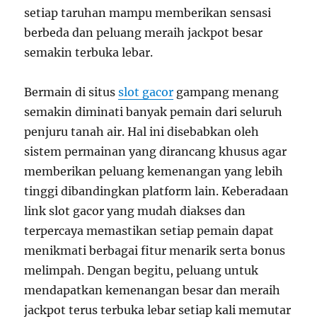
setiap taruhan mampu memberikan sensasi
berbeda dan peluang meraih jackpot besar
semakin terbuka lebar.
Bermain di situs
slot gacor
gampang menang
semakin diminati banyak pemain dari seluruh
penjuru tanah air. Hal ini disebabkan oleh
sistem permainan yang dirancang khusus agar
memberikan peluang kemenangan yang lebih
tinggi dibandingkan platform lain. Keberadaan
link slot gacor yang mudah diakses dan
terpercaya memastikan setiap pemain dapat
menikmati berbagai fitur menarik serta bonus
melimpah. Dengan begitu, peluang untuk
mendapatkan kemenangan besar dan meraih
jackpot terus terbuka lebar setiap kali memutar