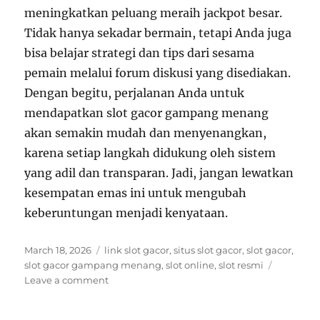
meningkatkan peluang meraih jackpot besar.
Tidak hanya sekadar bermain, tetapi Anda juga
bisa belajar strategi dan tips dari sesama
pemain melalui forum diskusi yang disediakan.
Dengan begitu, perjalanan Anda untuk
mendapatkan slot gacor gampang menang
akan semakin mudah dan menyenangkan,
karena setiap langkah didukung oleh sistem
yang adil dan transparan. Jadi, jangan lewatkan
kesempatan emas ini untuk mengubah
keberuntungan menjadi kenyataan.
Posted
Tags
March 18, 2026
link slot gacor
,
situs slot gacor
,
slot gacor
,
on
slot gacor gampang menang
,
slot online
,
slot resmi
on
Leave a comment
Tingkatkan
Peluang