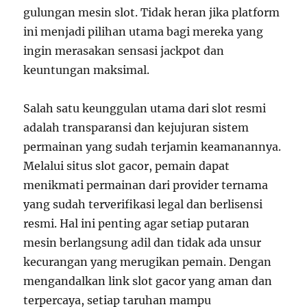
gulungan mesin slot. Tidak heran jika platform
ini menjadi pilihan utama bagi mereka yang
ingin merasakan sensasi jackpot dan
keuntungan maksimal.
Salah satu keunggulan utama dari slot resmi
adalah transparansi dan kejujuran sistem
permainan yang sudah terjamin keamanannya.
Melalui situs slot gacor, pemain dapat
menikmati permainan dari provider ternama
yang sudah terverifikasi legal dan berlisensi
resmi. Hal ini penting agar setiap putaran
mesin berlangsung adil dan tidak ada unsur
kecurangan yang merugikan pemain. Dengan
mengandalkan link slot gacor yang aman dan
terpercaya, setiap taruhan mampu