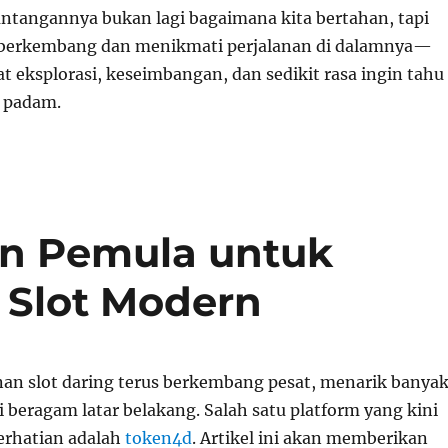
ntangannya bukan lagi bagaimana kita bertahan, tapi
 berkembang dan menikmati perjalanan di dalamnya—
 eksplorasi, keseimbangan, dan sedikit rasa ingin tahu
 padam.
n Pemula untuk
 Slot Modern
nan slot daring terus berkembang pesat, menarik banya
 beragam latar belakang. Salah satu platform yang kini
erhatian adalah
token4d
. Artikel ini akan memberikan