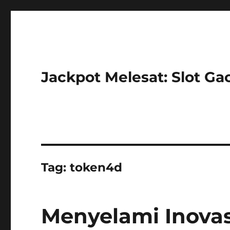
Jackpot Melesat: Slot Gac
Tag:
token4d
Menyelami Inovas