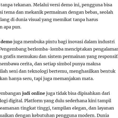
tanpa tekanan. Melalui versi demo ini, pengguna bisa
ai tema dan mekanik permainan dengan bebas, seolah
lang di dunia visual yang memikat tanpa harus
 apa pun.
t demo
juga membuka pintu bagi inovasi dalam industri
. Pengembang berlomba-lomba menciptakan pengalama
an grafis memukau dan sistem permainan yang responsif
membawa cerita, dan setiap simbol punya makna
inilah seni dan teknologi bertemu, menghasilkan bentuk
kan hanya seru, tapi juga memanjakan mata.
erkembangan
judi online
juga tidak bisa dipisahkan dari
gi digital. Platform yang dulu sederhana kini tampil
eamanan tingkat tinggi, tampilan elegan, dan layanan
esuaikan dengan kebutuhan pengguna modern. Dunia