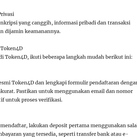
rivasi
kripsi yang canggih, informasi pribadi dan transaksi
n dijamin keamanannya.
i Token4D
i Token4D, ikuti beberapa langkah mudah berikut ini:
resmi Token4D dan lengkapi formulir pendaftaran denga
akurat. Pastikan untuk menggunakan email dan nomor
if untuk proses verifikasi.
l mendaftar, lakukan deposit pertama menggunakan sal
bayaran yang tersedia, seperti transfer bank atau e-