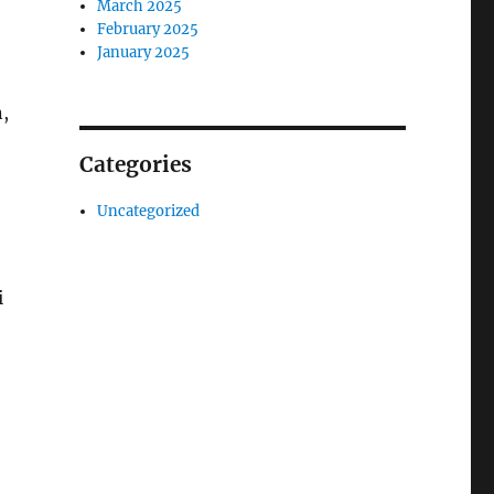
March 2025
February 2025
January 2025
,
Categories
Uncategorized
i