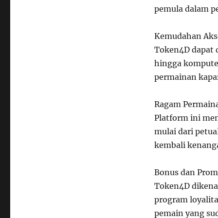
pemula dalam pe
Kemudahan Aks
Token4D dapat di
hingga kompute
permainan kapan
Ragam Permaina
Platform ini me
mulai dari petu
kembali kenang
Bonus dan Prom
Token4D dikenal
program loyali
pemain yang su