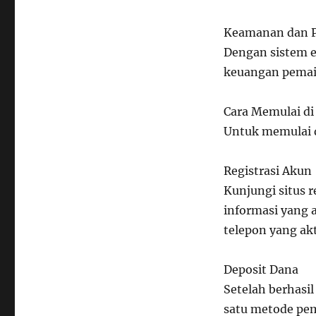
Keamanan dan P
Dengan sistem en
keuangan pemai
Cara Memulai d
Untuk memulai d
Registrasi Akun
Kunjungi situs 
informasi yang 
telepon yang akt
Deposit Dana
Setelah berhasi
satu metode pem