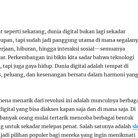
at seperti sekarang, dunia digital bukan lagi sekadar
upan, tapi sudah jadi panggung utama di mana segalan
kerjaan, hiburan, hingga interaksi sosial—semuanya
yar. Perkembangan ini bikin kita sadar bahwa teknologi
 tapi juga gaya hidup. Dunia digital adalah tempat di
s, peluang, dan kesenangan bersatu dalam harmoni yan
mena menarik dari revolusi ini adalah munculnya berbag
igital yang bisa diakses kapan saja dan di mana saja. Di
, banyak orang mulai tertarik mencoba berbagai bentuk
g untuk sekadar melepas penat. Salah satunya adalah
sl
jadi pilihan populer bagi mereka yang ingin menikmati