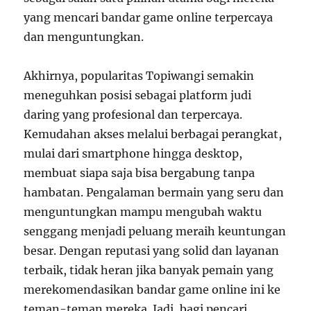
yang mencari bandar game online terpercaya
dan menguntungkan.
Akhirnya, popularitas Topiwangi semakin
meneguhkan posisi sebagai platform judi
daring yang profesional dan terpercaya.
Kemudahan akses melalui berbagai perangkat,
mulai dari smartphone hingga desktop,
membuat siapa saja bisa bergabung tanpa
hambatan. Pengalaman bermain yang seru dan
menguntungkan mampu mengubah waktu
senggang menjadi peluang meraih keuntungan
besar. Dengan reputasi yang solid dan layanan
terbaik, tidak heran jika banyak pemain yang
merekomendasikan bandar game online ini ke
teman-teman mereka. Jadi, bagi pencari