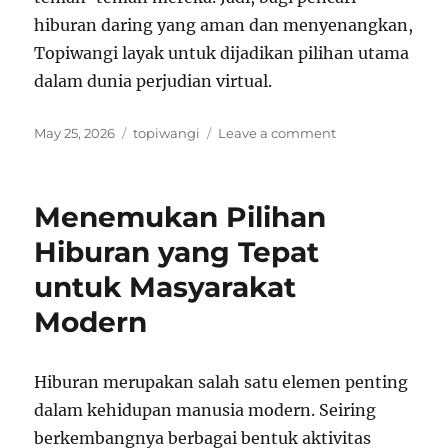
hiburan daring yang aman dan menyenangkan,
Topiwangi layak untuk dijadikan pilihan utama
dalam dunia perjudian virtual.
Posted
Tags
on
May 25, 2026
topiwangi
Leave a comment
on
Bandar
Game
Online
Menemukan Pilihan
Berkualitas
Tinggi
Hiburan yang Tepat
yang
untuk Masyarakat
Menawarkan
Sensasi
Modern
Bermain
Lebih
Menguntungka
Hiburan merupakan salah satu elemen penting
dalam kehidupan manusia modern. Seiring
berkembangnya berbagai bentuk aktivitas