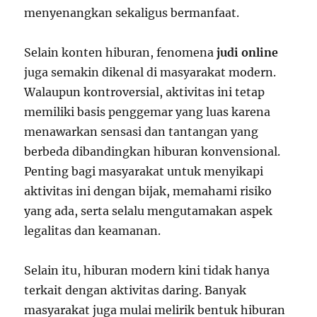
menyenangkan sekaligus bermanfaat.
Selain konten hiburan, fenomena
judi online
juga semakin dikenal di masyarakat modern.
Walaupun kontroversial, aktivitas ini tetap
memiliki basis penggemar yang luas karena
menawarkan sensasi dan tantangan yang
berbeda dibandingkan hiburan konvensional.
Penting bagi masyarakat untuk menyikapi
aktivitas ini dengan bijak, memahami risiko
yang ada, serta selalu mengutamakan aspek
legalitas dan keamanan.
Selain itu, hiburan modern kini tidak hanya
terkait dengan aktivitas daring. Banyak
masyarakat juga mulai melirik bentuk hiburan