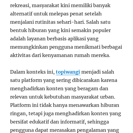
rekreasi, masyarakat kini memiliki banyak
alternatif untuk melepas penat setelah
menjalani rutinitas sehari-hari. Salah satu
bentuk hiburan yang kini semakin populer
adalah layanan berbasis aplikasi yang
memungkinkan pengguna menikmati berbagai
aktivitas dari kenyamanan rumah mereka.
Dalam konteks ini,
topiwangi
menjadi salah
satu platform yang sering dibicarakan karena
menghadirkan konten yang beragam dan
relevan untuk kebutuhan masyarakat urban.
Platform ini tidak hanya menawarkan hiburan
ringan, tetapi juga menghadirkan konten yang
bersifat edukatif dan informatif, sehingga
pengguna dapat merasakan pengalaman yang