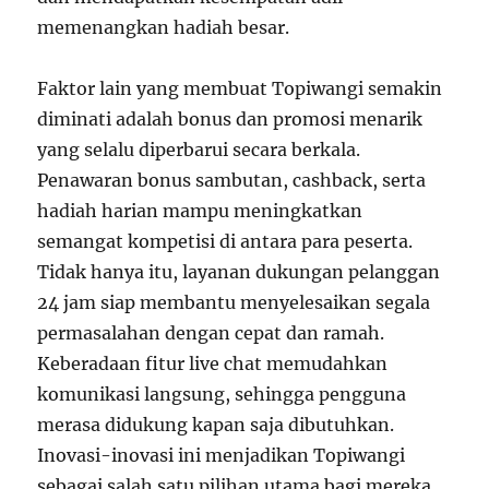
memenangkan hadiah besar.
Faktor lain yang membuat Topiwangi semakin
diminati adalah bonus dan promosi menarik
yang selalu diperbarui secara berkala.
Penawaran bonus sambutan, cashback, serta
hadiah harian mampu meningkatkan
semangat kompetisi di antara para peserta.
Tidak hanya itu, layanan dukungan pelanggan
24 jam siap membantu menyelesaikan segala
permasalahan dengan cepat dan ramah.
Keberadaan fitur live chat memudahkan
komunikasi langsung, sehingga pengguna
merasa didukung kapan saja dibutuhkan.
Inovasi-inovasi ini menjadikan Topiwangi
sebagai salah satu pilihan utama bagi mereka