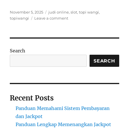
Posted
Tags
November 5, 2025
judi online
,
slot
,
topi wangi
,
on
on
topiwangi
Leave a comment
Menemukan
Pilihan
Hiburan
yang
Tepat
Search
untuk
Masyarakat
SEARCH
Modern
Recent Posts
Panduan Memahami Sistem Pembayaran
dan Jackpot
Panduan Lengkap Memenangkan Jackpot