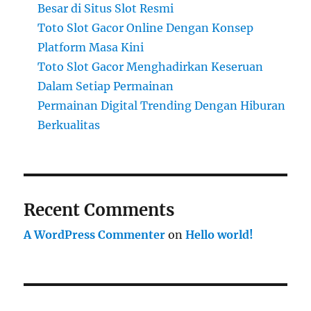
Besar di Situs Slot Resmi
Toto Slot Gacor Online Dengan Konsep
Platform Masa Kini
Toto Slot Gacor Menghadirkan Keseruan
Dalam Setiap Permainan
Permainan Digital Trending Dengan Hiburan
Berkualitas
Recent Comments
A WordPress Commenter
on
Hello world!