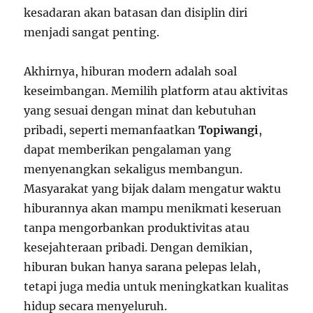
kesadaran akan batasan dan disiplin diri
menjadi sangat penting.
Akhirnya, hiburan modern adalah soal
keseimbangan. Memilih platform atau aktivitas
yang sesuai dengan minat dan kebutuhan
pribadi, seperti memanfaatkan
Topiwangi
,
dapat memberikan pengalaman yang
menyenangkan sekaligus membangun.
Masyarakat yang bijak dalam mengatur waktu
hiburannya akan mampu menikmati keseruan
tanpa mengorbankan produktivitas atau
kesejahteraan pribadi. Dengan demikian,
hiburan bukan hanya sarana pelepas lelah,
tetapi juga media untuk meningkatkan kualitas
hidup secara menyeluruh.