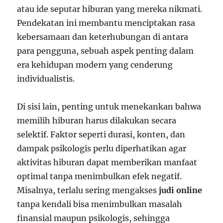
atau ide seputar hiburan yang mereka nikmati.
Pendekatan ini membantu menciptakan rasa
kebersamaan dan keterhubungan di antara
para pengguna, sebuah aspek penting dalam
era kehidupan modern yang cenderung
individualistis.
Di sisi lain, penting untuk menekankan bahwa
memilih hiburan harus dilakukan secara
selektif. Faktor seperti durasi, konten, dan
dampak psikologis perlu diperhatikan agar
aktivitas hiburan dapat memberikan manfaat
optimal tanpa menimbulkan efek negatif.
Misalnya, terlalu sering mengakses
judi online
tanpa kendali bisa menimbulkan masalah
finansial maupun psikologis, sehingga