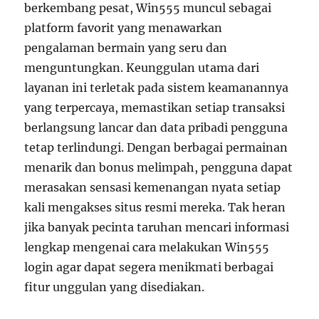
berkembang pesat, Win555 muncul sebagai
platform favorit yang menawarkan
pengalaman bermain yang seru dan
menguntungkan. Keunggulan utama dari
layanan ini terletak pada sistem keamanannya
yang terpercaya, memastikan setiap transaksi
berlangsung lancar dan data pribadi pengguna
tetap terlindungi. Dengan berbagai permainan
menarik dan bonus melimpah, pengguna dapat
merasakan sensasi kemenangan nyata setiap
kali mengakses situs resmi mereka. Tak heran
jika banyak pecinta taruhan mencari informasi
lengkap mengenai cara melakukan Win555
login agar dapat segera menikmati berbagai
fitur unggulan yang disediakan.