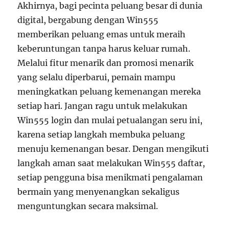
Akhirnya, bagi pecinta peluang besar di dunia
digital, bergabung dengan Win555
memberikan peluang emas untuk meraih
keberuntungan tanpa harus keluar rumah.
Melalui fitur menarik dan promosi menarik
yang selalu diperbarui, pemain mampu
meningkatkan peluang kemenangan mereka
setiap hari. Jangan ragu untuk melakukan
Win555 login dan mulai petualangan seru ini,
karena setiap langkah membuka peluang
menuju kemenangan besar. Dengan mengikuti
langkah aman saat melakukan Win555 daftar,
setiap pengguna bisa menikmati pengalaman
bermain yang menyenangkan sekaligus
menguntungkan secara maksimal.