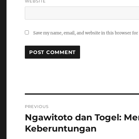
WEBSITE
Save my name, email, and website in this browser for
Post
PREVIOUS
navigation
Ngawitoto dan Togel: Me
Previous
post:
Keberuntungan