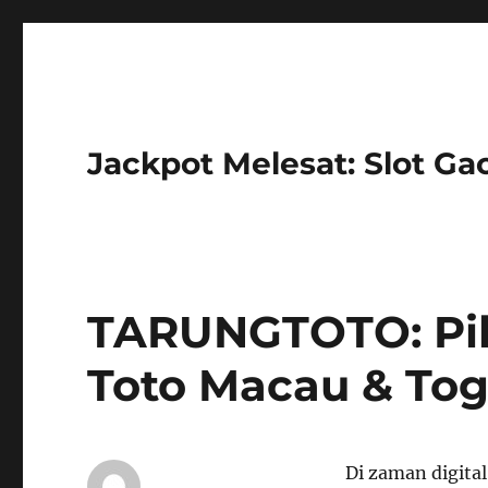
Jackpot Melesat: Slot Gac
TARUNGTOTO: Pili
Toto Macau & Tog
Di zaman digital