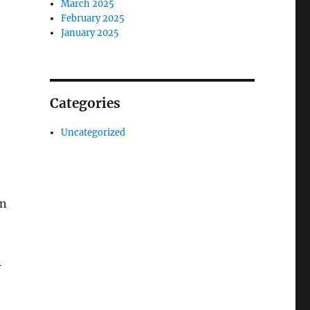
March 2025
February 2025
January 2025
Categories
Uncategorized
an
4