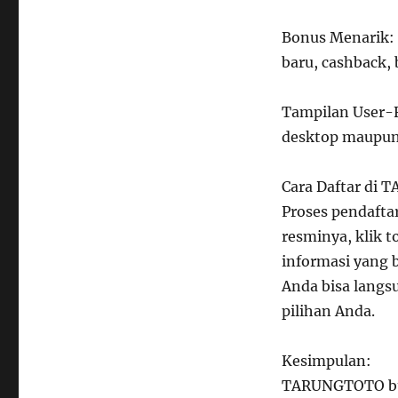
Bonus Menarik: 
baru, cashback,
Tampilan User-F
desktop maupun
Cara Daftar di
Proses pendaft
resminya, klik t
informasi yang b
Anda bisa langs
pilihan Anda.
Kesimpulan:
TARUNGTOTO buka