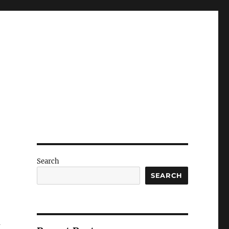
Search
SEARCH
a