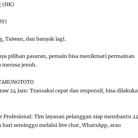
 (HK)
DY)
g, Taiwan, dan banyak lagi.
a pilihan pasaran, pemain bisa menikmati permainan
a merasa jenuh.
n TARUNGTOTO
aw 24 Jam: Transaksi cepat dan responsif, bisa dilakuk
e Profesional: Tim layanan pelanggan siap membantu 2
h hari seminggu melalui live chat, WhatsApp, atau