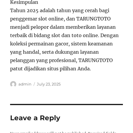
Kesimpulan
Tahun 2025 adalah tahun yang cerah bagi
penggemar slot online, dan TARUNGTOTO
menjadi pelopor dalam memberikan layanan
terbaik di bidang slot dan toto online. Dengan
koleksi permainan gacor, sistem keamanan
yang handal, serta dukungan layanan
pelanggan yang profesional, TARUNGTOTO
patut dijadikan situs pilihan Anda.
Author
Posted
admin
July 23, 2025
on
Leave a Reply