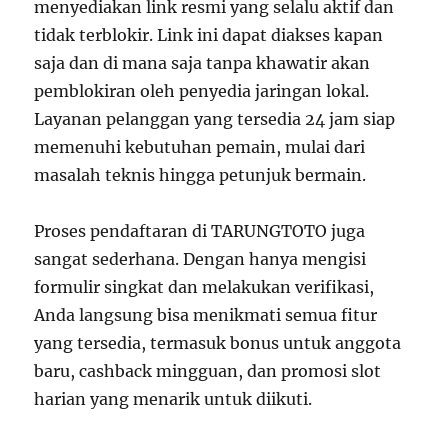
menyediakan link resmi yang selalu aktif dan
tidak terblokir. Link ini dapat diakses kapan
saja dan di mana saja tanpa khawatir akan
pemblokiran oleh penyedia jaringan lokal.
Layanan pelanggan yang tersedia 24 jam siap
memenuhi kebutuhan pemain, mulai dari
masalah teknis hingga petunjuk bermain.
Proses pendaftaran di TARUNGTOTO juga
sangat sederhana. Dengan hanya mengisi
formulir singkat dan melakukan verifikasi,
Anda langsung bisa menikmati semua fitur
yang tersedia, termasuk bonus untuk anggota
baru, cashback mingguan, dan promosi slot
harian yang menarik untuk diikuti.