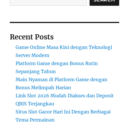
Recent Posts
Game Online Masa Kini dengan Teknologi
Server Modern
Platform Game dengan Bonus Rutin
Sepanjang Tahun
Main Nyaman di Platform Game dengan
Bonus Melimpah Harian
Link Slot 2026 Mudah Diakses dan Deposit
QRIS Terjangkau
Situs Slot Gacor Hari Ini Dengan Berbagai
Tema Permainan