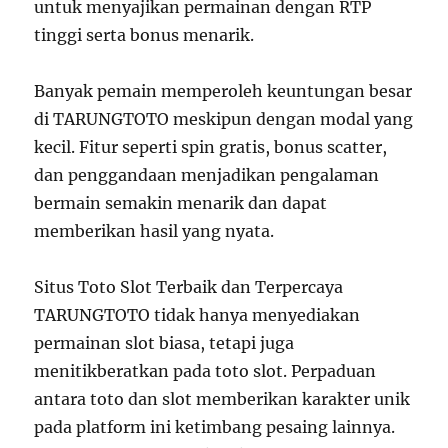
untuk menyajikan permainan dengan RTP
tinggi serta bonus menarik.
Banyak pemain memperoleh keuntungan besar
di TARUNGTOTO meskipun dengan modal yang
kecil. Fitur seperti spin gratis, bonus scatter,
dan penggandaan menjadikan pengalaman
bermain semakin menarik dan dapat
memberikan hasil yang nyata.
Situs Toto Slot Terbaik dan Terpercaya
TARUNGTOTO tidak hanya menyediakan
permainan slot biasa, tetapi juga
menitikberatkan pada toto slot. Perpaduan
antara toto dan slot memberikan karakter unik
pada platform ini ketimbang pesaing lainnya.