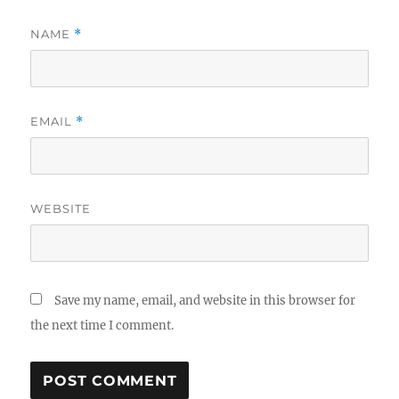
NAME
*
EMAIL
*
WEBSITE
Save my name, email, and website in this browser for
the next time I comment.