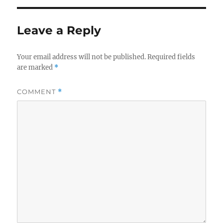
Leave a Reply
Your email address will not be published.
Required fields
are marked
*
COMMENT
*