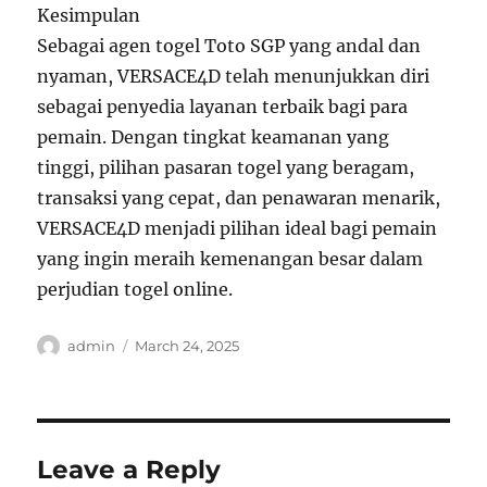
Kesimpulan
Sebagai agen togel Toto SGP yang andal dan
nyaman, VERSACE4D telah menunjukkan diri
sebagai penyedia layanan terbaik bagi para
pemain. Dengan tingkat keamanan yang
tinggi, pilihan pasaran togel yang beragam,
transaksi yang cepat, dan penawaran menarik,
VERSACE4D menjadi pilihan ideal bagi pemain
yang ingin meraih kemenangan besar dalam
perjudian togel online.
Author
Posted
admin
March 24, 2025
on
Leave a Reply