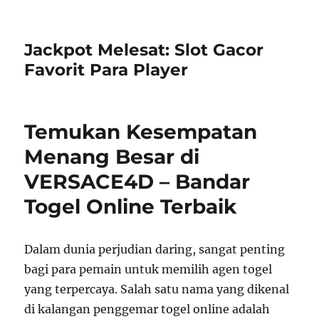
Jackpot Melesat: Slot Gacor
Favorit Para Player
Temukan Kesempatan
Menang Besar di
VERSACE4D – Bandar
Togel Online Terbaik
Dalam dunia perjudian daring, sangat penting
bagi para pemain untuk memilih agen togel
yang terpercaya. Salah satu nama yang dikenal
di kalangan penggemar togel online adalah