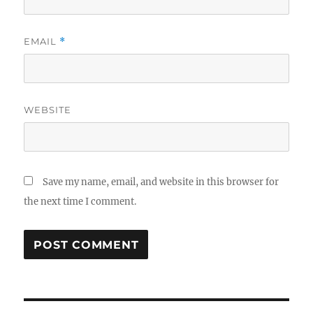
EMAIL
*
WEBSITE
Save my name, email, and website in this browser for
the next time I comment.