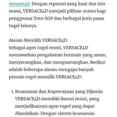
versace4d
. Dengan reputasi yang kuat dan izin
resmi, VERSACE4D menjadi pilihan utama bagi
penggemar Toto SGP dan berbagai jenis pasar
togel lainnya.
Alasan Memilih VERSACE4D
Sebagai agen togel resmi, VERSACE4D
menawarkan pengalaman bermain yang aman,
menyenangkan, dan menguntungkan. Berikut
adalah beberapa alasan mengapa banyak
pemain togel memilih VERSACE4D:
Keamanan dan Kepercayaan yang Dijamin
VERSACE4D memiliki lisensi resmi, yang
menjadikannya agen togel yang dapat
diandalkan. Dengan sistem keamanan