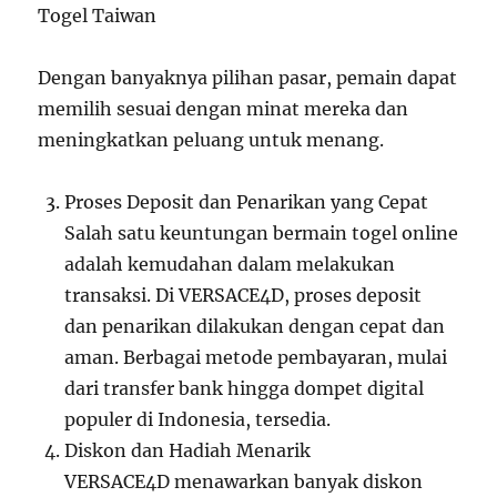
Togel Taiwan
Dengan banyaknya pilihan pasar, pemain dapat
memilih sesuai dengan minat mereka dan
meningkatkan peluang untuk menang.
Proses Deposit dan Penarikan yang Cepat
Salah satu keuntungan bermain togel online
adalah kemudahan dalam melakukan
transaksi. Di VERSACE4D, proses deposit
dan penarikan dilakukan dengan cepat dan
aman. Berbagai metode pembayaran, mulai
dari transfer bank hingga dompet digital
populer di Indonesia, tersedia.
Diskon dan Hadiah Menarik
VERSACE4D menawarkan banyak diskon