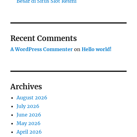
Besar di Situs Slot Resmi
Recent Comments
A WordPress Commenter
on
Hello world!
Archives
August 2026
July 2026
June 2026
May 2026
April 2026