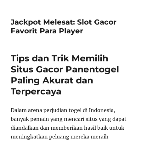
Jackpot Melesat: Slot Gacor
Favorit Para Player
Tips dan Trik Memilih
Situs Gacor Panentogel
Paling Akurat dan
Terpercaya
Dalam arena perjudian togel di Indonesia,
banyak pemain yang mencari situs yang dapat
diandalkan dan memberikan hasil baik untuk
meningkatkan peluang mereka meraih