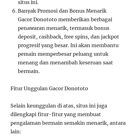
situs ini.
Banyak Promosi dan Bonus Menarik
Gacor Donototo memberikan berbagai
penawaran menarik, termasuk bonus
deposit, cashback, free spins, dan jackpot
progresif yang besar. Ini akan membantu
pemain memperbesar peluang untuk
menang dan menambah keseruan saat
bermain.
Fitur Unggulan Gacor Donototo
Selain keunggulan di atas, situs ini juga
dilengkapi fitur-fitur yang membuat
pengalaman bermain semakin menarik, antara
lain: