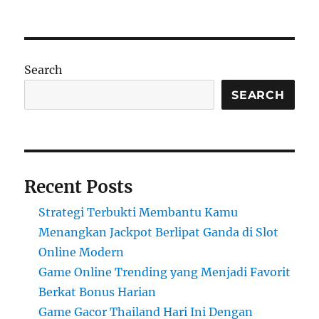
Search
SEARCH
Recent Posts
Strategi Terbukti Membantu Kamu
Menangkan Jackpot Berlipat Ganda di Slot
Online Modern
Game Online Trending yang Menjadi Favorit
Berkat Bonus Harian
Game Gacor Thailand Hari Ini Dengan