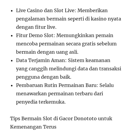
Live Casino dan Slot Live: Memberikan
pengalaman bermain seperti di kasino nyata
dengan fitur live.
Fitur Demo Slot: Memungkinkan pemain
mencoba permainan secara gratis sebelum
bermain dengan uang asli.
Data Terjamin Aman: Sistem keamanan
yang canggih melindungi data dan transaksi
pengguna dengan baik.
Pembaruan Rutin Permainan Baru: Selalu
menawarkan permainan terbaru dari
penyedia terkemuka.
Tips Bermain Slot di Gacor Donototo untuk
Kemenangan Terus