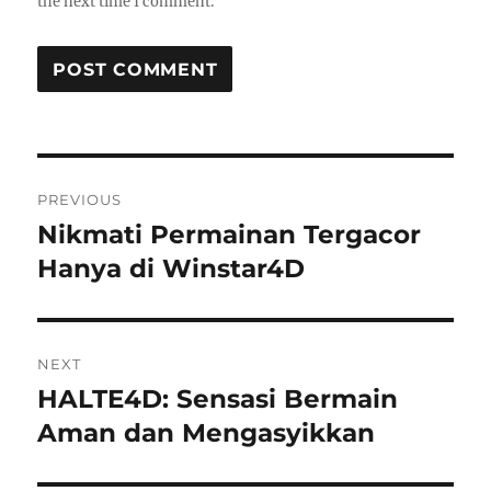
the next time I comment.
Post
PREVIOUS
navigation
Nikmati Permainan Tergacor
Previous
post:
Hanya di Winstar4D
NEXT
HALTE4D: Sensasi Bermain
Next
post:
Aman dan Mengasyikkan