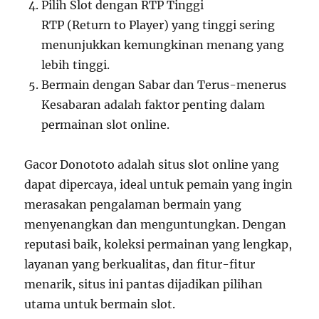
Pilih Slot dengan RTP Tinggi
RTP (Return to Player) yang tinggi sering
menunjukkan kemungkinan menang yang
lebih tinggi.
Bermain dengan Sabar dan Terus-menerus
Kesabaran adalah faktor penting dalam
permainan slot online.
Gacor Donototo adalah situs slot online yang
dapat dipercaya, ideal untuk pemain yang ingin
merasakan pengalaman bermain yang
menyenangkan dan menguntungkan. Dengan
reputasi baik, koleksi permainan yang lengkap,
layanan yang berkualitas, dan fitur-fitur
menarik, situs ini pantas dijadikan pilihan
utama untuk bermain slot.