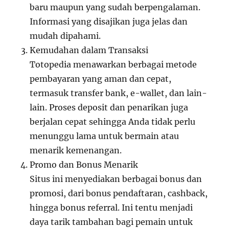
baru maupun yang sudah berpengalaman.
Informasi yang disajikan juga jelas dan
mudah dipahami.
Kemudahan dalam Transaksi
Totopedia menawarkan berbagai metode
pembayaran yang aman dan cepat,
termasuk transfer bank, e-wallet, dan lain-
lain. Proses deposit dan penarikan juga
berjalan cepat sehingga Anda tidak perlu
menunggu lama untuk bermain atau
menarik kemenangan.
Promo dan Bonus Menarik
Situs ini menyediakan berbagai bonus dan
promosi, dari bonus pendaftaran, cashback,
hingga bonus referral. Ini tentu menjadi
daya tarik tambahan bagi pemain untuk