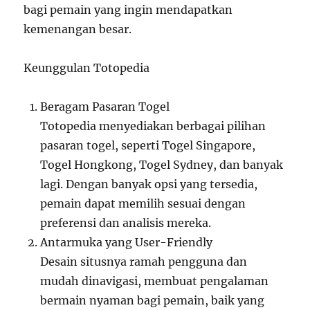
bagi pemain yang ingin mendapatkan
kemenangan besar.
Keunggulan Totopedia
Beragam Pasaran Togel
Totopedia menyediakan berbagai pilihan
pasaran togel, seperti Togel Singapore,
Togel Hongkong, Togel Sydney, dan banyak
lagi. Dengan banyak opsi yang tersedia,
pemain dapat memilih sesuai dengan
preferensi dan analisis mereka.
Antarmuka yang User-Friendly
Desain situsnya ramah pengguna dan
mudah dinavigasi, membuat pengalaman
bermain nyaman bagi pemain, baik yang