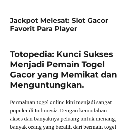
Jackpot Melesat: Slot Gacor
Favorit Para Player
Totopedia: Kunci Sukses
Menjadi Pemain Togel
Gacor yang Memikat dan
Menguntungkan.
Permainan togel online kini menjadi sangat
populer di Indonesia. Dengan kemudahan
akses dan banyaknya peluang untuk menang,
banyak orang yang beralih dari bermain togel