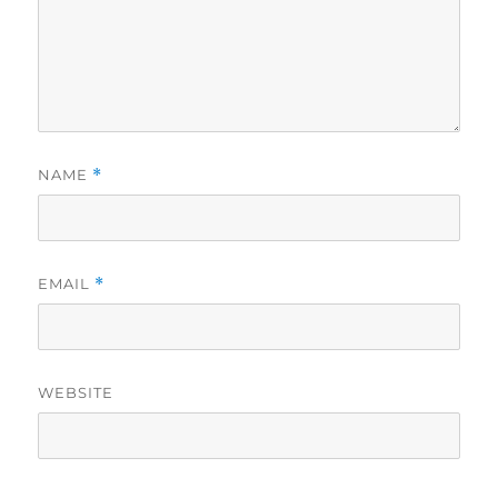
NAME
*
EMAIL
*
WEBSITE