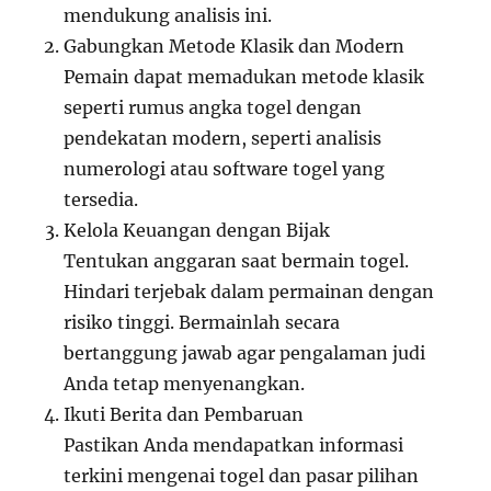
mendukung analisis ini.
Gabungkan Metode Klasik dan Modern
Pemain dapat memadukan metode klasik
seperti rumus angka togel dengan
pendekatan modern, seperti analisis
numerologi atau software togel yang
tersedia.
Kelola Keuangan dengan Bijak
Tentukan anggaran saat bermain togel.
Hindari terjebak dalam permainan dengan
risiko tinggi. Bermainlah secara
bertanggung jawab agar pengalaman judi
Anda tetap menyenangkan.
Ikuti Berita dan Pembaruan
Pastikan Anda mendapatkan informasi
terkini mengenai togel dan pasar pilihan