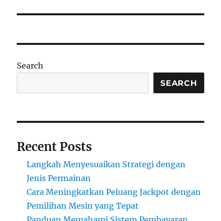
Search
SEARCH
Recent Posts
Langkah Menyesuaikan Strategi dengan
Jenis Permainan
Cara Meningkatkan Peluang Jackpot dengan
Pemilihan Mesin yang Tepat
Panduan Memahami Sistem Pembayaran