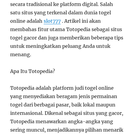
secara tradisional ke platform digital. Salah
satu situs yang terkenal dalam dunia togel
online adalah
slot777
. Artikel ini akan
membahas fitur utama Totopedia sebagai situs
togel gacor dan juga memberikan beberapa tips
untuk meningkatkan peluang Anda untuk
menang.
Apa Itu Totopedia?
Totopedia adalah platform judi togel online
yang menyediakan beragam jenis permainan
togel dari berbagai pasar, baik lokal maupun
internasional. Dikenal sebagai situs yang gacor,
Totopedia menawarkan angka-angka yang
sering muncul, menjadikannya pilihan menarik