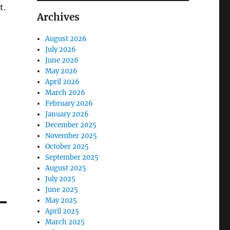
t.
Archives
August 2026
July 2026
June 2026
May 2026
April 2026
March 2026
February 2026
January 2026
December 2025
November 2025
October 2025
September 2025
August 2025
July 2025
June 2025
May 2025
April 2025
March 2025