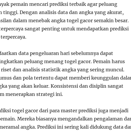
nyak pemain mencari prediksi terbaik agar peluang
tinggi. Dengan analisis data dan angka yang akurat,
silan dalam menebak angka togel gacor semakin besar.
 terpercaya sangat penting untuk mendapatkan prediksi
terpercaya.
aatkan data pengeluaran hari sebelumnya dapat
gkatkan peluang menang togel gacor. Pemain harus
riset dan analisis statistik angka yang sering muncul.
mus dan pola tertentu dapat memberi keunggulan dal
a yang akan keluar. Konsistensi dan disiplin sangat
m menerapkan strategi ini.
ksi togel gacor dari para master prediksi juga menjadi
 pemain. Mereka biasanya mengandalkan pengalaman da
eramal angka. Prediksi ini sering kali didukung data da