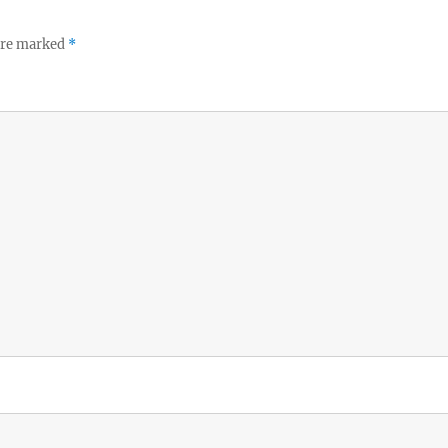
 are marked
*