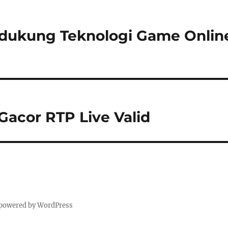
idukung Teknologi Game Onlin
Gacor RTP Live Valid
 powered by WordPress