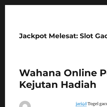
Jackpot Melesat: Slot Gac
Wahana Online Pe
Kejutan Hadiah
jari4d
Togel gaco