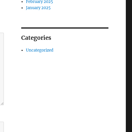
February 2025
January 2025
Categories
Uncategorized