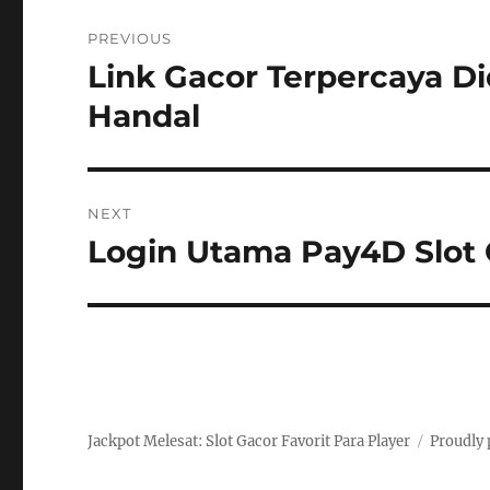
Post
PREVIOUS
navigation
Link Gacor Terpercaya D
Previous
post:
Handal
NEXT
Login Utama Pay4D Slot 
Next
post:
Jackpot Melesat: Slot Gacor Favorit Para Player
Proudly