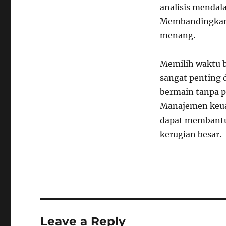
analisis menda
Membandingkan 
menang.
Memilih waktu b
sangat penting d
bermain tanpa p
Manajemen keuan
dapat membantu
kerugian besar.
Leave a Reply