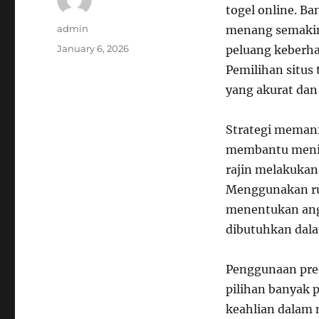
togel online. Ba
Author
admin
menang semakin 
Posted
January 6, 2026
peluang keberha
on
Pemilihan situs
yang akurat dan 
Strategi memanf
membantu menin
rajin melakukan 
Menggunakan ru
menentukan angk
dibutuhkan dala
Penggunaan predi
pilihan banyak
keahlian dalam m