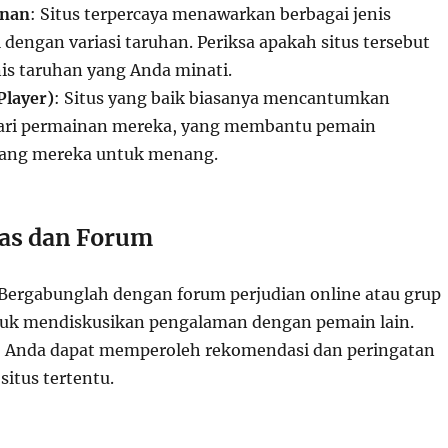
inan
: Situs terpercaya menawarkan berbagai jenis
dengan variasi taruhan. Periksa apakah situs tersebut
s taruhan yang Anda minati.
Player)
: Situs yang baik biasanya mencantumkan
dari permainan mereka, yang membantu pemain
ang mereka untuk menang.
as dan Forum
 Bergabunglah dengan forum perjudian online atau grup
tuk mendiskusikan pengalaman dengan pemain lain.
, Anda dapat memperoleh rekomendasi dan peringatan
itus tertentu.