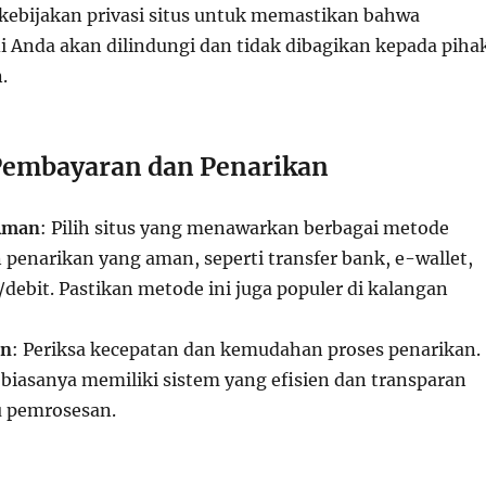
 kebijakan privasi situs untuk memastikan bahwa
di Anda akan dilindungi dan tidak dibagikan kepada piha
.
Pembayaran dan Penarikan
 Aman
: Pilih situs yang menawarkan berbagai metode
penarikan yang aman, seperti transfer bank, e-wallet,
/debit. Pastikan metode ini juga populer di kalangan
an
: Periksa kecepatan dan kemudahan proses penarikan.
 biasanya memiliki sistem yang efisien dan transparan
 pemrosesan.