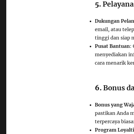
5.
Pelayana
Dukungan Pela
email, atau tele
tinggi dan siap
Pusat Bantuan
:
menyediakan inf
cara menarik k
6.
Bonus d
Bonus yang Waj
pastikan Anda m
terpercaya bias
Program Loyalt