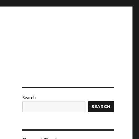
Search
SEARCH