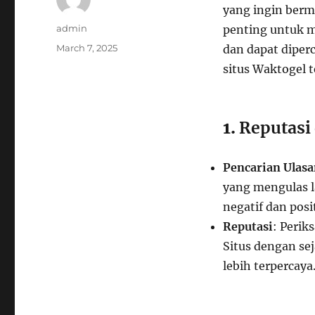
yang ingin ber
Author
admin
penting untuk m
Posted
March 7, 2025
dan dapat diper
on
situs Waktogel t
1.
Reputasi
Pencarian Ulas
yang mengulas l
negatif dan posit
Reputasi
: Perik
Situs dengan se
lebih terpercaya