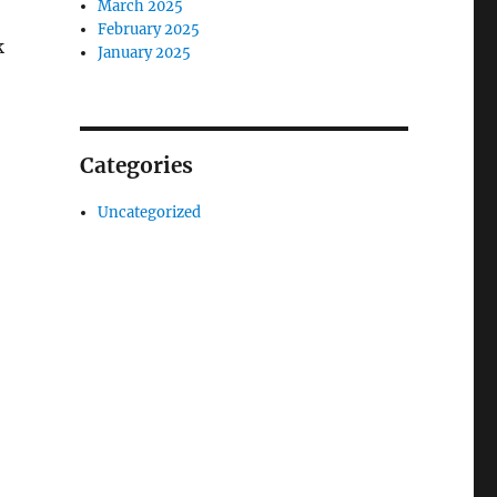
March 2025
February 2025
k
January 2025
Categories
Uncategorized