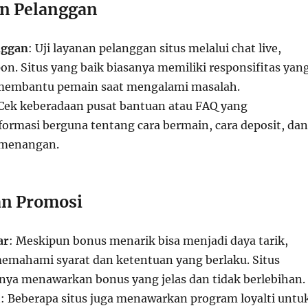
n Pelanggan
nggan
: Uji layanan pelanggan situs melalui chat live,
pon. Situs yang baik biasanya memiliki responsifitas yan
 membantu pemain saat mengalami masalah.
 Cek keberadaan pusat bantuan atau FAQ yang
ormasi berguna tentang cara bermain, cara deposit, dan
emenangan.
an Promosi
ar
: Meskipun bonus menarik bisa menjadi daya tarik,
emahami syarat dan ketentuan yang berlaku. Situs
anya menawarkan bonus yang jelas dan tidak berlebihan.
i
: Beberapa situs juga menawarkan program loyalti untu