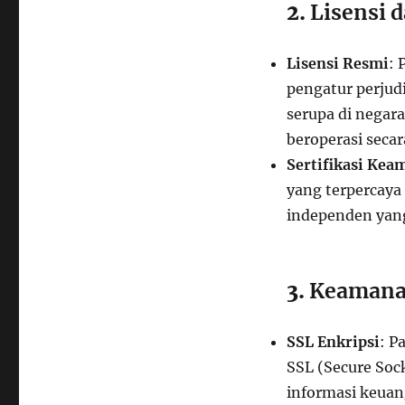
2.
Lisensi 
Lisensi Resmi
: 
pengatur perjudi
serupa di negara
beroperasi secar
Sertifikasi Ke
yang terpercaya 
independen yan
3.
Keamana
SSL Enkripsi
: P
SSL (Secure Sock
informasi keuan