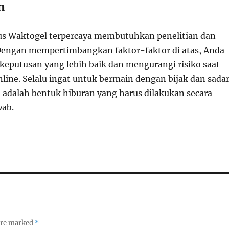
n
s Waktogel terpercaya membutuhkan penelitian dan
Dengan mempertimbangkan faktor-faktor di atas, Anda
eputusan yang lebih baik dan mengurangi risiko saat
line. Selalu ingat untuk bermain dengan bijak dan sada
 adalah bentuk hiburan yang harus dilakukan secara
wab.
 are marked
*