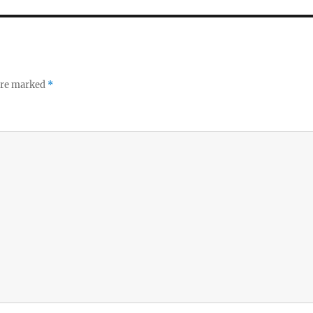
 are marked
*