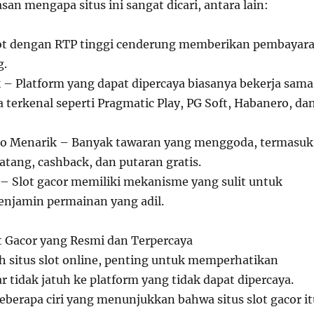
san mengapa situs ini sangat dicari, antara lain:
lot dengan RTP tinggi cenderung memberikan pembayar
g.
k – Platform yang dapat dipercaya biasanya bekerja sama
 terkenal seperti Pragmatic Play, PG Soft, Habanero, da
o Menarik – Banyak tawaran yang menggoda, termasuk
atang, cashback, dan putaran gratis.
y – Slot gacor memiliki mekanisme yang sulit untuk
enjamin permainan yang adil.
lot Gacor yang Resmi dan Terpercaya
 situs slot online, penting untuk memperhatikan
r tidak jatuh ke platform yang tidak dapat dipercaya.
eberapa ciri yang menunjukkan bahwa situs slot gacor it