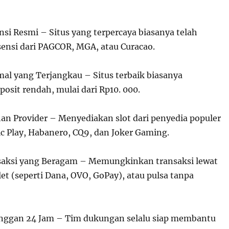
nsi Resmi – Situs yang terpercaya biasanya telah
ensi dari PAGCOR, MGA, atau Curacao.
al yang Terjangkau – Situs terbaik biasanya
osit rendah, mulai dari Rp10. 000.
an Provider – Menyediakan slot dari penyedia populer
ic Play, Habanero, CQ9, dan Joker Gaming.
aksi yang Beragam – Memungkinkan transaksi lewat
let (seperti Dana, OVO, GoPay), atau pulsa tanpa
nggan 24 Jam – Tim dukungan selalu siap membantu