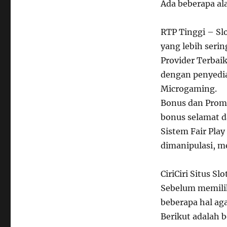
Ada beberapa ala
RTP Tinggi – S
yang lebih serin
Provider Terbai
dengan penyedia
Microgaming.
Bonus dan Prom
bonus selamat d
Sistem Fair Pla
dimanipulasi, m
CiriCiri Situs S
Sebelum memilih
beberapa hal aga
Berikut adalah b