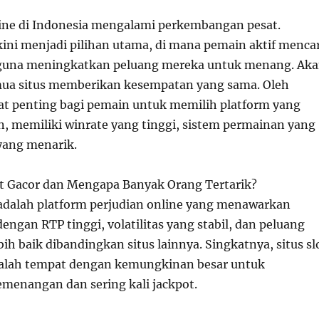
nline di Indonesia mengalami perkembangan pesat.
kini menjadi pilihan utama, di mana pemain aktif mencar
una meningkatkan peluang mereka untuk menang. Ak
emua situs memberikan kesempatan yang sama. Oleh
gat penting bagi pemain untuk memilih platform yang
n, memiliki winrate yang tinggi, sistem permainan yang
 yang menarik.
lot Gacor dan Mengapa Banyak Orang Tertarik?
r adalah platform perjudian online yang menawarkan
engan RTP tinggi, volatilitas yang stabil, dan peluang
h baik dibandingkan situs lainnya. Singkatnya, situs sl
adalah tempat dengan kemungkinan besar untuk
enangan dan sering kali jackpot.