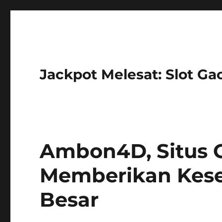
Jackpot Melesat: Slot Gac
Ambon4D, Situs G
Memberikan Kes
Besar