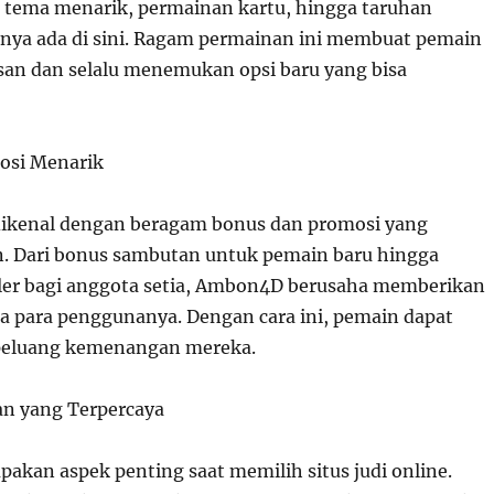
n tema menarik, permainan kartu, hingga taruhan
nya ada di sini. Ragam permainan ini membuat pemain
san dan selalu menemukan opsi baru yang bisa
osi Menarik
ikenal dengan beragam bonus dan promosi yang
 Dari bonus sambutan untuk pemain baru hingga
ler bagi anggota setia, Ambon4D berusaha memberikan
ada para penggunanya. Dengan cara ini, pemain dapat
eluang kemenangan mereka.
n yang Terpercaya
kan aspek penting saat memilih situs judi online.