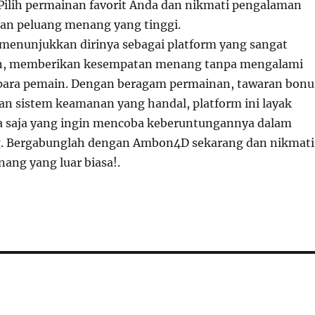
Pilih permainan favorit Anda dan nikmati pengalaman
an peluang menang yang tinggi.
enunjukkan dirinya sebagai platform yang sangat
, memberikan kesempatan menang tanpa mengalami
 para pemain. Dengan beragam permainan, tawaran bonu
an sistem keamanan yang handal, platform ini layak
apa saja yang ingin mencoba keberuntungannya dalam
ng. Bergabunglah dengan Ambon4D sekarang dan nikmati
ng yang luar biasa!.