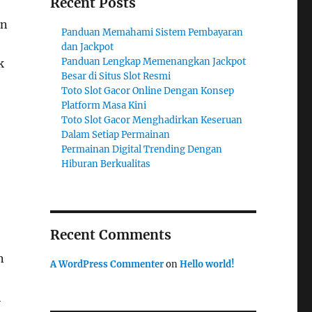
Recent Posts
an
Panduan Memahami Sistem Pembayaran
dan Jackpot
Panduan Lengkap Memenangkan Jackpot
k
Besar di Situs Slot Resmi
Toto Slot Gacor Online Dengan Konsep
Platform Masa Kini
Toto Slot Gacor Menghadirkan Keseruan
Dalam Setiap Permainan
Permainan Digital Trending Dengan
Hiburan Berkualitas
Recent Comments
n
A WordPress Commenter
on
Hello world!
h