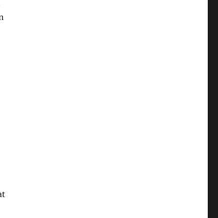
n
n
at