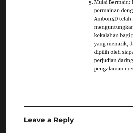
Mulai Bermain: 
permainan deng
Ambon4D telah m
menguntungkan
kekalahan bagi
yang menarik, d
dipilih oleh si
perjudian dari
pengalaman mena
Leave a Reply