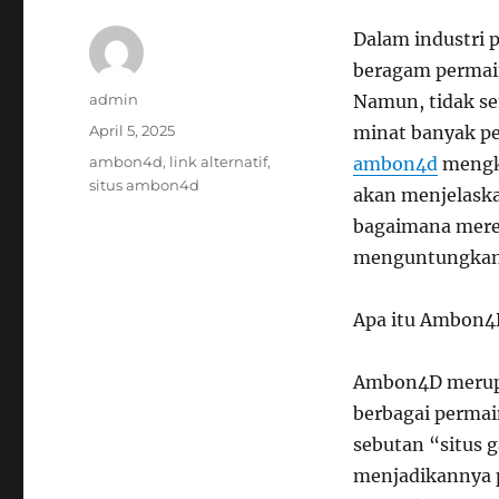
Dalam industri 
beragam permai
Author
admin
Namun, tidak se
Posted
April 5, 2025
minat banyak pe
on
Tags
ambon4d
,
link alternatif
,
ambon4d
mengkl
situs ambon4d
akan menjelask
bagaimana mere
menguntungkan 
Apa itu Ambon4
Ambon4D merupa
berbagai permai
sebutan “situs 
menjadikannya p