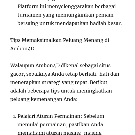
Platform ini menyelenggarakan berbagai
turnamen yang memungkinkan pemain
bersaing untuk mendapatkan hadiah besar.
Tips Memaksimalkan Peluang Menang di
Ambon4D
Walaupun Ambon4D dikenal sebagai situs
gacor, sebaiknya Anda tetap berhati-hati dan
menerapkan strategi yang tepat. Berikut
adalah beberapa tips untuk meningkatkan
peluang kemenangan Anda:
Pelajari Aturan Permainan: Sebelum
memulai permainan, pastikan Anda
memahami aturan masing-masing