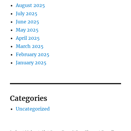
August 2025
July 2025
June 2025
May 2025
April 2025
March 2025
February 2025
January 2025
Categories
Uncategorized