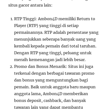
situs gacor antara lain:
RTP Tinggi: Ambon4D memiliki Return to
Player (RTP) yang tinggi di setiap
permainannya. RTP adalah persentase yang
menunjukkan seberapa banyak uang yang
kembali kepada pemain dari total taruhan.
Dengan RTP yang tinggi, peluang untuk
meraih kemenangan jadi lebih besar.
Promo dan Bonus Menarik: Situs ini juga
terkenal dengan berbagai tawaran promo
dan bonus yang menguntungkan bagi
pemain. Baik untuk anggota baru maupun
anggota lama, Ambon4D memberikan
bonus deposit, cashback, dan banyak
tawaran lain yang dapat membantu