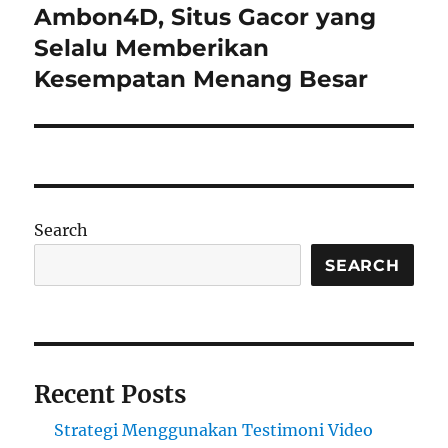
Ambon4D, Situs Gacor yang
Next
post:
Selalu Memberikan
Kesempatan Menang Besar
Search
SEARCH
Recent Posts
Strategi Menggunakan Testimoni Video