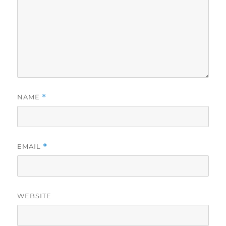
NAME
*
EMAIL
*
WEBSITE