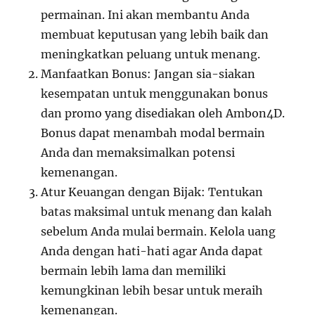
permainan. Ini akan membantu Anda
membuat keputusan yang lebih baik dan
meningkatkan peluang untuk menang.
Manfaatkan Bonus: Jangan sia-siakan
kesempatan untuk menggunakan bonus
dan promo yang disediakan oleh Ambon4D.
Bonus dapat menambah modal bermain
Anda dan memaksimalkan potensi
kemenangan.
Atur Keuangan dengan Bijak: Tentukan
batas maksimal untuk menang dan kalah
sebelum Anda mulai bermain. Kelola uang
Anda dengan hati-hati agar Anda dapat
bermain lebih lama dan memiliki
kemungkinan lebih besar untuk meraih
kemenangan.