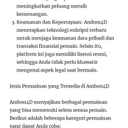
meningkatkan peluang meraih
kemenangan.
Keamanan dan Kepercayaan: Ambon4D
menerapkan teknologi enkripsi terbaru
untuk menjaga keamanan data pribadi dan
transaksi finansial pemain. Selain itu,
platform ini juga memiliki lisensi resmi,
sehingga Anda tidak perlu khawatir
mengenai aspek legal saat bermain.
Jenis Permainan yang Tersedia di Ambon4D
Ambon4D menyajikan berbagai permainan
yang bisa memenuhi selera semua pemain.
Berikut adalah beberapa kategori permainan
yang dapat Anda coba: