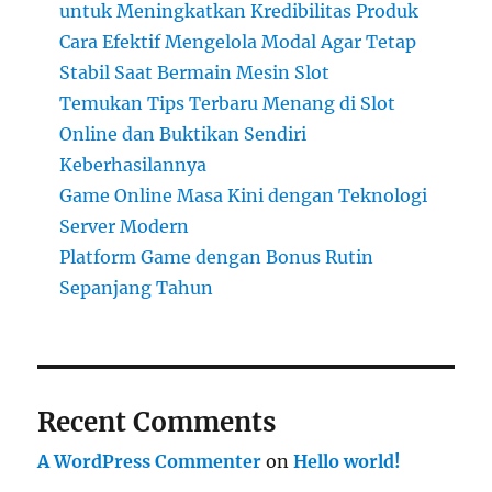
untuk Meningkatkan Kredibilitas Produk
Cara Efektif Mengelola Modal Agar Tetap
Stabil Saat Bermain Mesin Slot
Temukan Tips Terbaru Menang di Slot
Online dan Buktikan Sendiri
Keberhasilannya
Game Online Masa Kini dengan Teknologi
Server Modern
Platform Game dengan Bonus Rutin
Sepanjang Tahun
Recent Comments
A WordPress Commenter
on
Hello world!