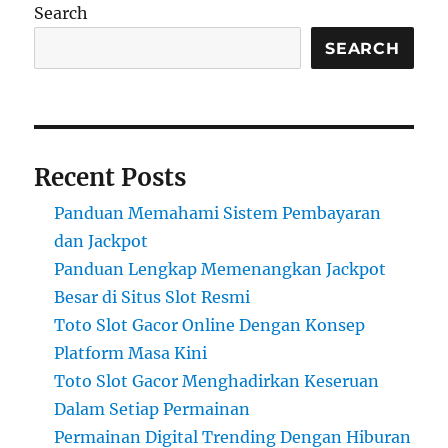
Search
SEARCH
Recent Posts
Panduan Memahami Sistem Pembayaran
dan Jackpot
Panduan Lengkap Memenangkan Jackpot
Besar di Situs Slot Resmi
Toto Slot Gacor Online Dengan Konsep
Platform Masa Kini
Toto Slot Gacor Menghadirkan Keseruan
Dalam Setiap Permainan
Permainan Digital Trending Dengan Hiburan