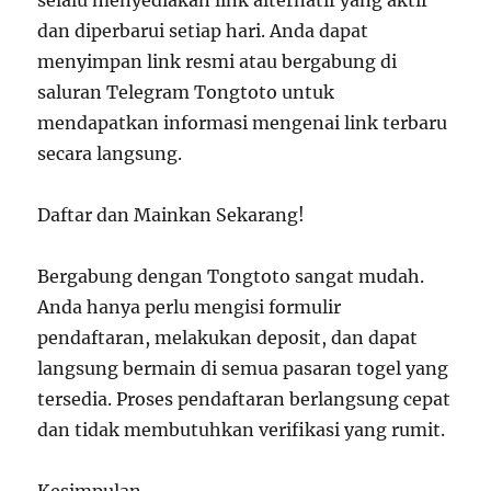
selalu menyediakan link alternatif yang aktif
dan diperbarui setiap hari. Anda dapat
menyimpan link resmi atau bergabung di
saluran Telegram Tongtoto untuk
mendapatkan informasi mengenai link terbaru
secara langsung.
Daftar dan Mainkan Sekarang!
Bergabung dengan Tongtoto sangat mudah.
Anda hanya perlu mengisi formulir
pendaftaran, melakukan deposit, dan dapat
langsung bermain di semua pasaran togel yang
tersedia. Proses pendaftaran berlangsung cepat
dan tidak membutuhkan verifikasi yang rumit.