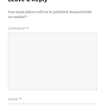
Your email address will not be published.
Required fields
are marked
*
COMMENT
*
NAME
*