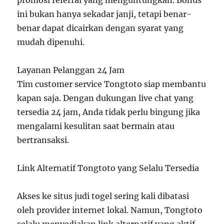
promosi referral yang menguntungkan. Bonus
ini bukan hanya sekadar janji, tetapi benar-
benar dapat dicairkan dengan syarat yang
mudah dipenuhi.
Layanan Pelanggan 24 Jam
Tim customer service Tongtoto siap membantu
kapan saja. Dengan dukungan live chat yang
tersedia 24 jam, Anda tidak perlu bingung jika
mengalami kesulitan saat bermain atau
bertransaksi.
Link Alternatif Tongtoto yang Selalu Tersedia
Akses ke situs judi togel sering kali dibatasi
oleh provider internet lokal. Namun, Tongtoto