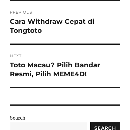
Post
PREVIOUS
navigation
Cara Withdraw Cepat di
Previous
post:
Tongtoto
NEXT
Toto Macau? Pilih Bandar
Next
post:
Resmi, Pilih MEME4D!
Search
SEARCH