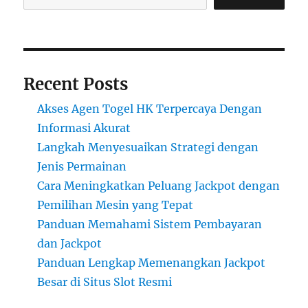
Recent Posts
Akses Agen Togel HK Terpercaya Dengan
Informasi Akurat
Langkah Menyesuaikan Strategi dengan
Jenis Permainan
Cara Meningkatkan Peluang Jackpot dengan
Pemilihan Mesin yang Tepat
Panduan Memahami Sistem Pembayaran
dan Jackpot
Panduan Lengkap Memenangkan Jackpot
Besar di Situs Slot Resmi