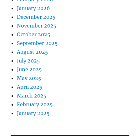
January 2026
December 2025
November 2025
October 2025
September 2025
August 2025
July 2025
June 2025
May 2025
April 2025
March 2025
February 2025
January 2025