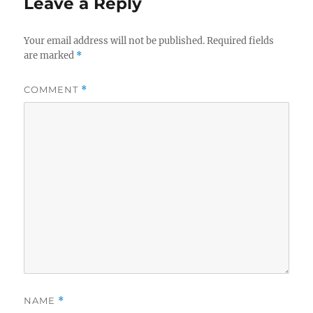
Leave a Reply
Your email address will not be published.
Required fields
are marked
*
COMMENT
*
NAME
*