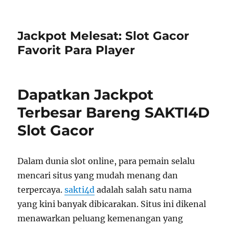
Jackpot Melesat: Slot Gacor
Favorit Para Player
Dapatkan Jackpot
Terbesar Bareng SAKTI4D
Slot Gacor
Dalam dunia slot online, para pemain selalu
mencari situs yang mudah menang dan
terpercaya.
sakti4d
adalah salah satu nama
yang kini banyak dibicarakan. Situs ini dikenal
menawarkan peluang kemenangan yang