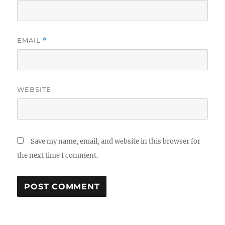
EMAIL
*
WEBSITE
Save my name, email, and website in this browser for
the next time I comment.