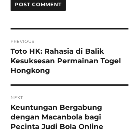
Post
PREVIOUS
navigation
Toto HK: Rahasia di Balik
Previous
post:
Kesuksesan Permainan Togel
Hongkong
NEXT
Keuntungan Bergabung
Next
post:
dengan Macanbola bagi
Pecinta Judi Bola Online