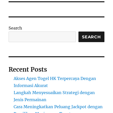
Search
SEARCH
Recent Posts
Akses Agen Togel HK Terpercaya Dengan
Informasi Akurat
Langkah Menyesuaikan Strategi dengan
Jenis Permainan
Cara Meningkatkan Peluang Jackpot dengan