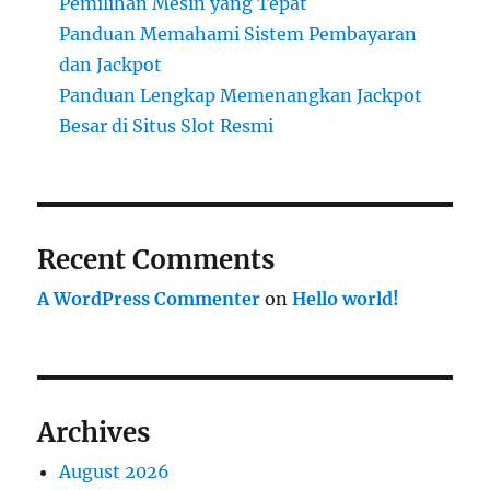
Pemilihan Mesin yang Tepat
Panduan Memahami Sistem Pembayaran
dan Jackpot
Panduan Lengkap Memenangkan Jackpot
Besar di Situs Slot Resmi
Recent Comments
A WordPress Commenter
on
Hello world!
Archives
August 2026