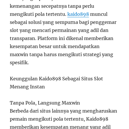
kemenangan secepatnya tanpa perlu
mengikuti pola tertentu.
kaido898
muncul
sebagai solusi yang sempurna bagi penggemar
slot yang mencari permainan yang adil dan
transparan. Platform ini dikenal memberikan
kesempatan besar untuk mendapatkan
maxwin tanpa harus mengikuti strategi yang
spesifik.
Keunggulan Kaido898 Sebagai Situs Slot
Menang Instan
Tanpa Pola, Langsung Maxwin
Berbeda dari situs lainnya yang mengharuskan
pemain mengikuti pola tertentu, Kaido898
memberikan kesempatan menang yang adil