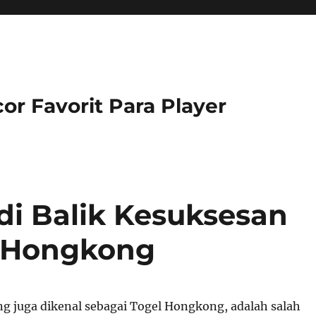
or Favorit Para Player
di Balik Kesuksesan
 Hongkong
ang juga dikenal sebagai Togel Hongkong, adalah salah