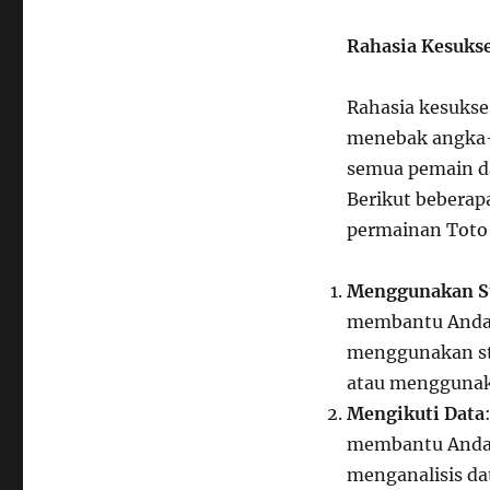
Rahasia Kesuks
Rahasia kesuks
menebak angka-
semua pemain d
Berikut bebera
permainan Toto
Menggunakan St
membantu Anda
menggunakan str
atau menggunaka
Mengikuti Data
membantu Anda 
menganalisis da