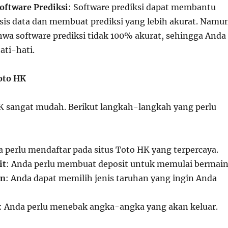
ftware Prediksi
: Software prediksi dapat membantu
is data dan membuat prediksi yang lebih akurat. Namu
ahwa software prediksi tidak 100% akurat, sehingga Anda
ati-hati.
oto HK
 sangat mudah. Berikut langkah-langkah yang perlu
a perlu mendaftar pada situs Toto HK yang terpercaya.
it
: Anda perlu membuat deposit untuk memulai bermain
an
: Anda dapat memilih jenis taruhan yang ingin Anda
: Anda perlu menebak angka-angka yang akan keluar.