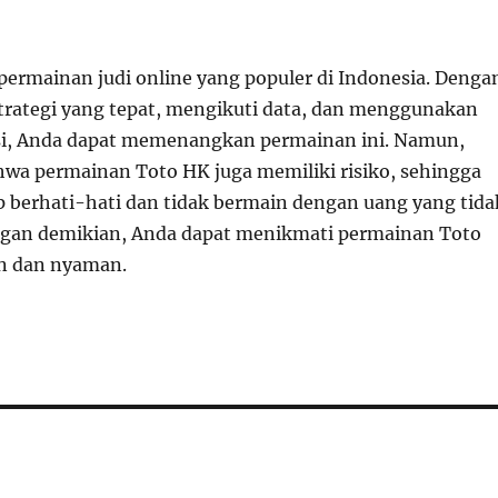
permainan judi online yang populer di Indonesia. Denga
rategi yang tepat, mengikuti data, dan menggunakan
si, Anda dapat memenangkan permainan ini. Namun,
ahwa permainan Toto HK juga memiliki risiko, sehingga
p berhati-hati dan tidak bermain dengan uang yang tida
ngan demikian, Anda dapat menikmati permainan Toto
n dan nyaman.