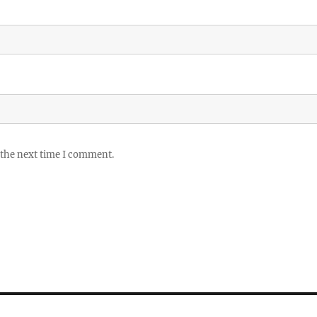
 the next time I comment.