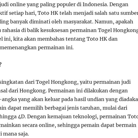
udi online yang paling populer di Indonesia. Dengan
tif setiap hari, Toto HK telah menjadi salah satu sumbe
ling banyak diminati oleh masyarakat. Namun, apakah
 rahasia di balik kesuksesan permainan Togel Hongkon
kel ini, kita akan membahas tentang Toto HK dan
 memenangkan permainan ini.
?
singkatan dari Togel Hongkong, yaitu permainan judi
asal dari Hongkong. Permainan ini dilakukan dengan
ngka yang akan keluar pada hasil undian yang diadak
ain dapat memilih berbagai jenis taruhan, mulai dari
 hingga 4D. Dengan kemajuan teknologi, permainan Tot
imainkan secara online, sehingga pemain dapat bermain
i mana saja.