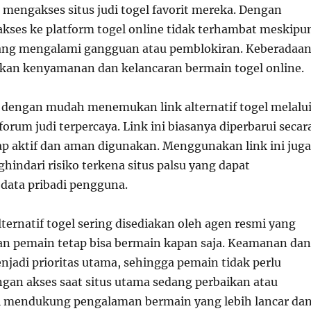
 mengakses situs judi togel favorit mereka. Dengan
 akses ke platform togel online tidak terhambat meskipu
dang mengalami gangguan atau pemblokiran. Keberadaa
ikan kenyamanan dan kelancaran bermain togel online.
dengan mudah menemukan link alternatif togel melalu
orum judi terpercaya. Link ini biasanya diperbarui secar
tap aktif dan aman digunakan. Menggunakan link ini juga
ndari risiko terkena situs palsu yang dapat
ata pribadi pengguna.
 alternatif togel sering disediakan oleh agen resmi yang
n pemain tetap bisa bermain kapan saja. Keamanan dan
adi prioritas utama, sehingga pemain tidak perlu
ngan akses saat situs utama sedang perbaikan atau
i mendukung pengalaman bermain yang lebih lancar da