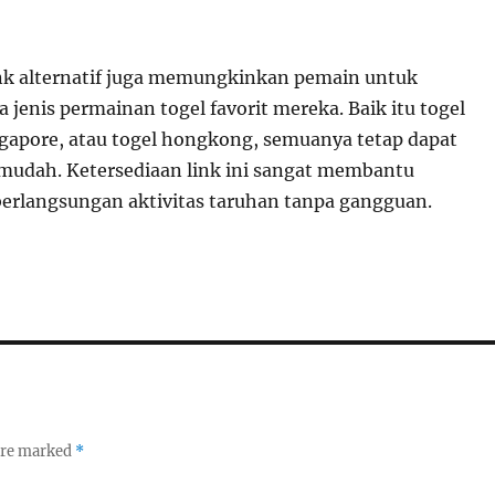
ink alternatif juga memungkinkan pemain untuk
jenis permainan togel favorit mereka. Baik itu togel
ingapore, atau togel hongkong, semuanya tetap dapat
mudah. Ketersediaan link ini sangat membantu
rlangsungan aktivitas taruhan tanpa gangguan.
 are marked
*