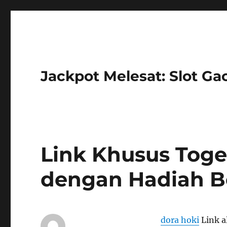
Jackpot Melesat: Slot Gac
Link Khusus Toge
dengan Hadiah B
dora hoki
Link a