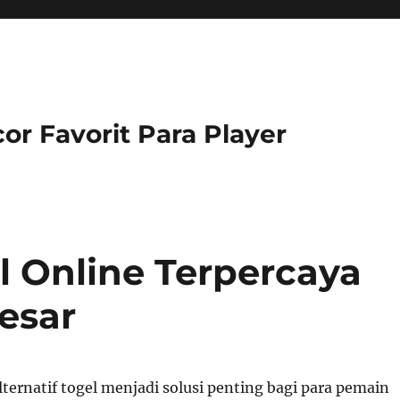
or Favorit Para Player
l Online Terpercaya
esar
lternatif togel menjadi solusi penting bagi para pemain