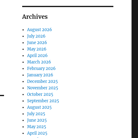
Archives
August 2026
July 2026
June 2026
May 2026
April 2026
March 2026
February 2026
January 2026
December 2025
November 2025
October 2025
September 2025
August 2025
July 2025
June 2025
May 2025
April 2025