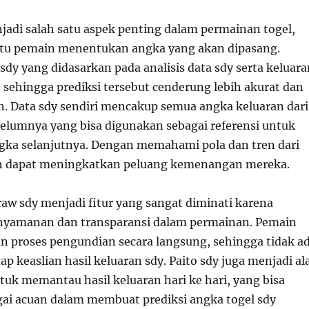
njadi salah satu aspek penting dalam permainan togel,
u pemain menentukan angka yang akan dipasang.
sdy yang didasarkan pada analisis data sdy serta keluara
 sehingga prediksi tersebut cenderung lebih akurat dan
n. Data sdy sendiri mencakup semua angka keluaran dari
elumnya yang bisa digunakan sebagai referensi untuk
ka selanjutnya. Dengan memahami pola dan tren dari
in dapat meningkatkan peluang kemenangan mereka.
 draw sdy menjadi fitur yang sangat diminati karena
yamanan dan transparansi dalam permainan. Pemain
n proses pengundian secara langsung, sehingga tidak a
p keaslian hasil keluaran sdy. Paito sdy juga menjadi al
tuk memantau hasil keluaran hari ke hari, yang bisa
ai acuan dalam membuat prediksi angka togel sdy