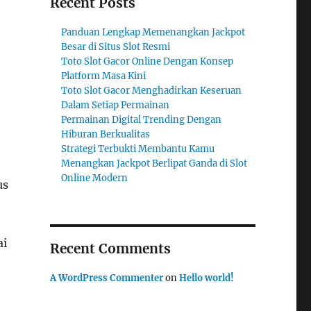
Recent Posts
Panduan Lengkap Memenangkan Jackpot
Besar di Situs Slot Resmi
Toto Slot Gacor Online Dengan Konsep
Platform Masa Kini
Toto Slot Gacor Menghadirkan Keseruan
Dalam Setiap Permainan
Permainan Digital Trending Dengan
Hiburan Berkualitas
Strategi Terbukti Membantu Kamu
Menangkan Jackpot Berlipat Ganda di Slot
Online Modern
us
ai
Recent Comments
A WordPress Commenter
on
Hello world!