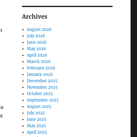
Archives
n
August 2026
July 2026
June 2026
May 2026
April 2026
March 2026
February 2026
January 2026
December 2025
November 2025
October 2025
September 2025
da
August 2025
July 2025
at
June 2025
May 2025
April 2025