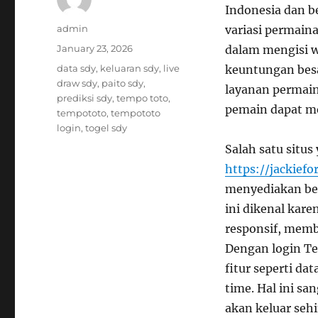
Indonesia dan b
Author
admin
variasi permain
Posted
January 23, 2026
dalam mengisi 
on
Tags
data sdy
,
keluaran sdy
,
live
keuntungan besa
draw sdy
,
paito sdy
,
layanan permain
prediksi sdy
,
tempo toto
,
pemain dapat me
tempototo
,
tempototo
login
,
togel sdy
Salah satu situs
https://jackief
menyediakan ber
ini dikenal kar
responsif, memb
Dengan login T
fitur seperti dat
time. Hal ini s
akan keluar seh