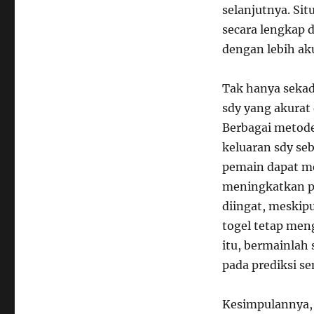
selanjutnya. Si
secara lengkap 
dengan lebih ak
Tak hanya sekad
sdy yang akurat
Berbagai metode 
keluaran sdy se
pemain dapat m
meningkatkan p
diingat, meskip
togel tetap men
itu, bermainlah
pada prediksi se
Kesimpulannya, 