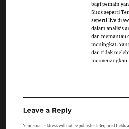
bagi pemain ya
Situs seperti T
seperti live dra
dalam analisis 
dan memantau da
meningkat. Yang
dan tidak meleb
menyenangkan 
Leave a Reply
Your email address will not be published.
Required fields