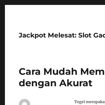
Jackpot Melesat: Slot Gac
Cara Mudah Memp
dengan Akurat
Togel merupakan