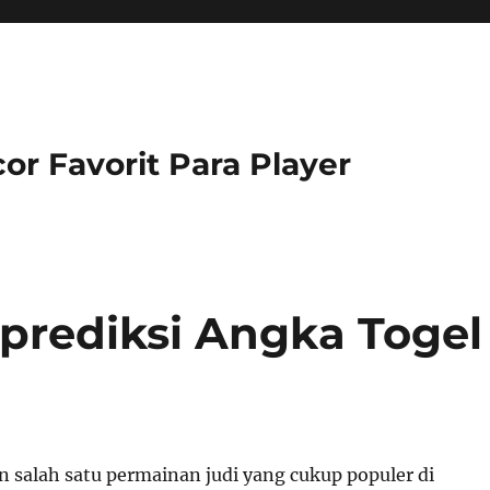
or Favorit Para Player
rediksi Angka Togel
 salah satu permainan judi yang cukup populer di