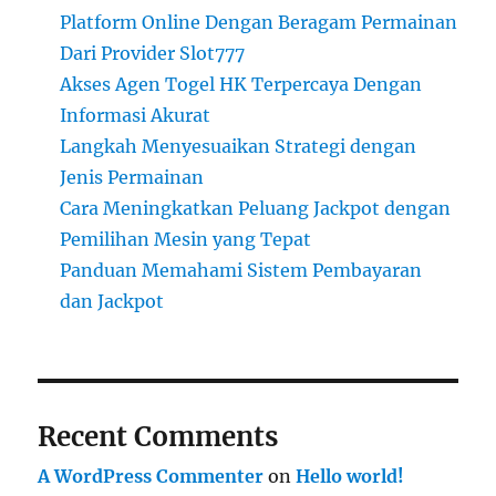
Platform Online Dengan Beragam Permainan
Dari Provider Slot777
Akses Agen Togel HK Terpercaya Dengan
Informasi Akurat
Langkah Menyesuaikan Strategi dengan
Jenis Permainan
Cara Meningkatkan Peluang Jackpot dengan
Pemilihan Mesin yang Tepat
Panduan Memahami Sistem Pembayaran
dan Jackpot
Recent Comments
A WordPress Commenter
on
Hello world!