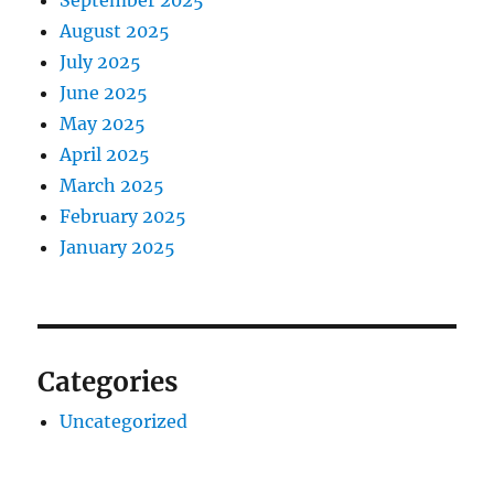
September 2025
August 2025
July 2025
June 2025
May 2025
April 2025
March 2025
February 2025
January 2025
Categories
Uncategorized