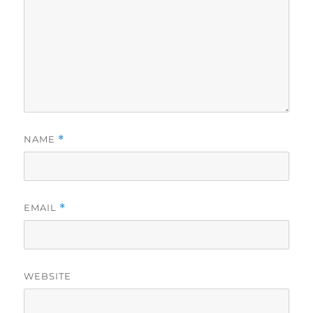
NAME
*
EMAIL
*
WEBSITE