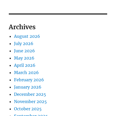
Archives
August 2026
July 2026
June 2026
May 2026
April 2026
March 2026
February 2026
January 2026
December 2025
November 2025
October 2025