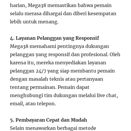
harian, Mega38 memastikan bahwa pemain
selalu merasa dihargai dan diberi kesempatan
lebih untuk menang.
4. Layanan Pelanggan yang Responsif
Mega38 memahami pentingnya dukungan
pelanggan yang responsif dan profesional. Oleh
karena itu, mereka menyediakan layanan
pelanggan 24/7 yang siap membantu pemain
dengan masalah teknis atau pertanyaan
tentang permainan. Pemain dapat
menghubungi tim dukungan melalui live chat,
email, atau telepon.
5. Pembayaran Cepat dan Mudah
Selain menawarkan berbagai metode