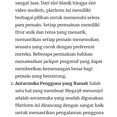
sangat luas. Dari slot klasik hingga slot
video modern, platform ini memiliki
berbagai pilihan untuk memenuhi selera
para pemain. Setiap permainan memiliki
fitur unik dan tema yang menarik,
memastikan setiap pemain menemukan
sesuatu yang cocok dengan preferensi
mereka. Beberapa permainan bahkan
menawarkan jackpot progresif yang dapat
memberikan kemenangan besar bagi
pemain yang beruntung.
Antarmuka Pengguna yang Ramah
Salah
satu hal yang membuat Mega38 menonjol
adalah antarmuka yang mudah digunakan.
Platform ini dirancang dengan sangat baik
untuk memastikan pengalaman pengguna