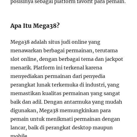
posisinya sebagai platform favorit para pemain.
Apa Itu Mega38?
Mega38 adalah situs judi online yang
menawarkan berbagai permainan, terutama
slot online, dengan berbagai tema dan jackpot
menarik. Platform ini terkenal karena
menyediakan permainan dari penyedia
perangkat lunak terkemuka di industri, yang
memastikan kualitas permainan yang sangat
baik dan adil. Dengan antarmuka yang mudah
digunakan, Mega38 memungkinkan para
pemain untuk menikmati permainan dengan
lancar, baik di perangkat desktop maupun
mobile.