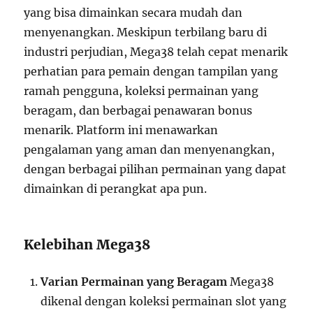
yang bisa dimainkan secara mudah dan
menyenangkan. Meskipun terbilang baru di
industri perjudian, Mega38 telah cepat menarik
perhatian para pemain dengan tampilan yang
ramah pengguna, koleksi permainan yang
beragam, dan berbagai penawaran bonus
menarik. Platform ini menawarkan
pengalaman yang aman dan menyenangkan,
dengan berbagai pilihan permainan yang dapat
dimainkan di perangkat apa pun.
Kelebihan Mega38
Varian Permainan yang Beragam
Mega38
dikenal dengan koleksi permainan slot yang