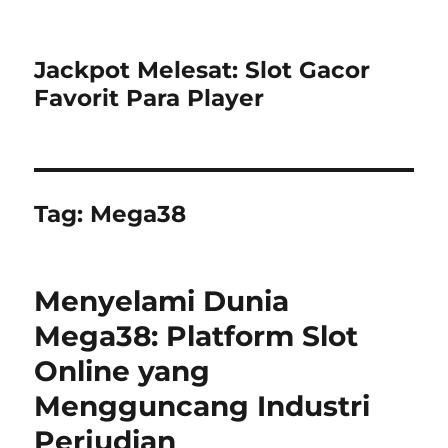
Jackpot Melesat: Slot Gacor
Favorit Para Player
Tag:
Mega38
Menyelami Dunia
Mega38: Platform Slot
Online yang
Mengguncang Industri
Perjudian