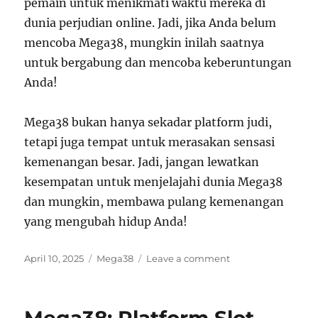
pemain untuk menikmati waktu mereka di
dunia perjudian online. Jadi, jika Anda belum
mencoba Mega38, mungkin inilah saatnya
untuk bergabung dan mencoba keberuntungan
Anda!
Mega38 bukan hanya sekadar platform judi,
tetapi juga tempat untuk merasakan sensasi
kemenangan besar. Jadi, jangan lewatkan
kesempatan untuk menjelajahi dunia Mega38
dan mungkin, membawa pulang kemenangan
yang mengubah hidup Anda!
Posted
Tags
on
April 10, 2025
Mega38
Leave a comment
on
Menyelami
Dunia
Mega38:
Platform