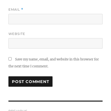
EMAIL
*
WEBSITE
Save my name, email, and website in this browser for
the next time I comment.
Post