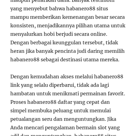
maupun penarikan dana. Banyak testimoni
yang menyebut bahwa habanero88 situs
mampu memberikan kemenangan besar secara
konsisten, menjadikannya pilihan utama untuk
menyalurkan hobi berjudi secara online.
Dengan berbagai keunggulan tersebut, tidak
heran jika banyak pencinta judi daring memilih
habanero88 sebagai destinasi utama mereka.
Dengan kemudahan akses melalui habanero88
link yang selalu diperbarui, tidak ada lagi
hambatan untuk menikmati permainan favorit.
Proses habanero88 daftar yang cepat dan
simpel membuka peluang untuk memulai
petualangan seru dan menguntungkan. Jika
Anda mencari pengalaman bermain slot yang