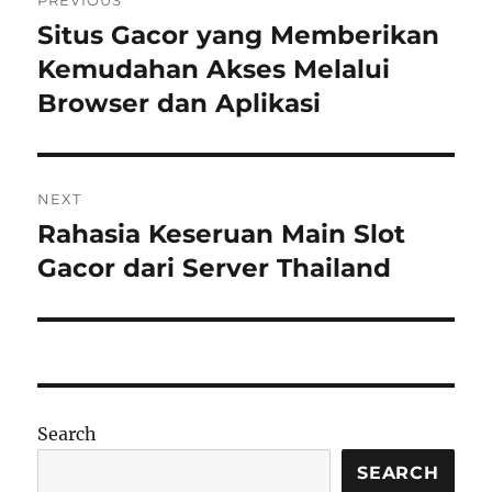
PREVIOUS
navigation
Situs Gacor yang Memberikan
Previous
post:
Kemudahan Akses Melalui
Browser dan Aplikasi
NEXT
Rahasia Keseruan Main Slot
Next
post:
Gacor dari Server Thailand
Search
SEARCH