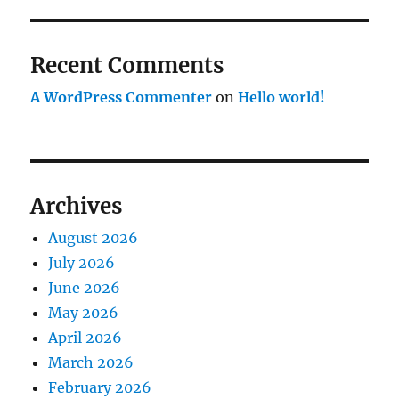
Recent Comments
A WordPress Commenter
on
Hello world!
Archives
August 2026
July 2026
June 2026
May 2026
April 2026
March 2026
February 2026