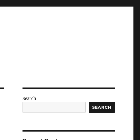
Search
SEARCH