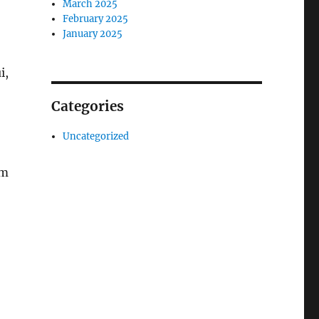
March 2025
February 2025
January 2025
i,
Categories
Uncategorized
rm