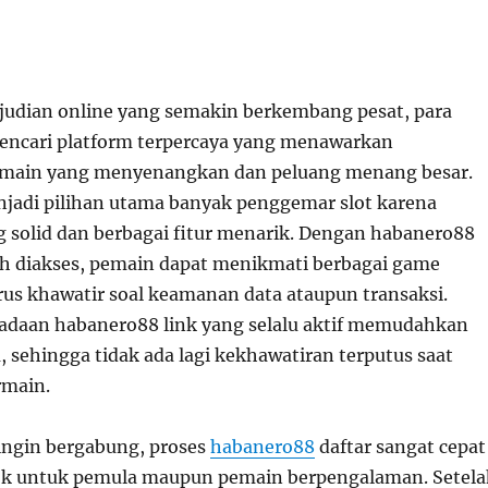
judian online yang semakin berkembang pesat, para
encari platform terpercaya yang menawarkan
main yang menyenangkan dan peluang menang besar.
adi pilihan utama banyak penggemar slot karena
g solid dan berbagai fitur menarik. Dengan habanero88
h diakses, pemain dapat menikmati berbagai game
arus khawatir soal keamanan data ataupun transaksi.
eradaan habanero88 link yang selalu aktif memudahkan
, sehingga tidak ada lagi kekhawatiran terputus saat
rmain.
ingin bergabung, proses
habanero88
daftar sangat cepat
cok untuk pemula maupun pemain berpengalaman. Setel