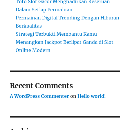
Toto Slot Gacor Menghadirkan Keseruan
Dalam Setiap Permainan
Permainan Digital Trending Dengan Hiburan
Berkualitas
Strategi Terbukti Membantu Kamu
Menangkan Jackpot Berlipat Ganda di Slot
Online Modern
Recent Comments
A WordPress Commenter
on
Hello world!