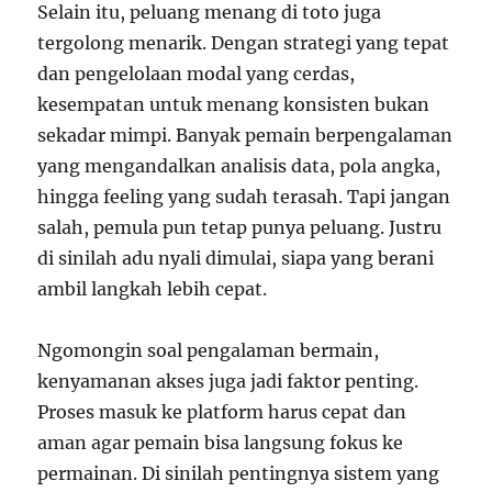
Selain itu, peluang menang di toto juga
tergolong menarik. Dengan strategi yang tepat
dan pengelolaan modal yang cerdas,
kesempatan untuk menang konsisten bukan
sekadar mimpi. Banyak pemain berpengalaman
yang mengandalkan analisis data, pola angka,
hingga feeling yang sudah terasah. Tapi jangan
salah, pemula pun tetap punya peluang. Justru
di sinilah adu nyali dimulai, siapa yang berani
ambil langkah lebih cepat.
Ngomongin soal pengalaman bermain,
kenyamanan akses juga jadi faktor penting.
Proses masuk ke platform harus cepat dan
aman agar pemain bisa langsung fokus ke
permainan. Di sinilah pentingnya sistem yang