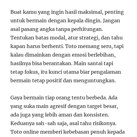
Buat kamu yang ingin hasil maksimal, penting
untuk bermain dengan kepala dingin. Jangan
asal pasang angka tanpa perhitungan.
Tentukan batas modal, atur strategi, dan tahu
kapan harus berhenti. Toto memang seru, tapi
kalau dimainkan dengan emosi berlebihan,
hasilnya bisa berantakan. Main santai tapi
tetap fokus, itu kunci utama biar pengalaman
bermain tetap positif dan menguntungkan.
Gaya bermain tiap orang tentu berbeda. Ada
yang suka main agresif dengan target besar,
ada juga yang lebih aman dan konsisten.
Keduanya sah-sah saja, asal tahu risikonya.
Toto online memberi kebebasan penuh kepada