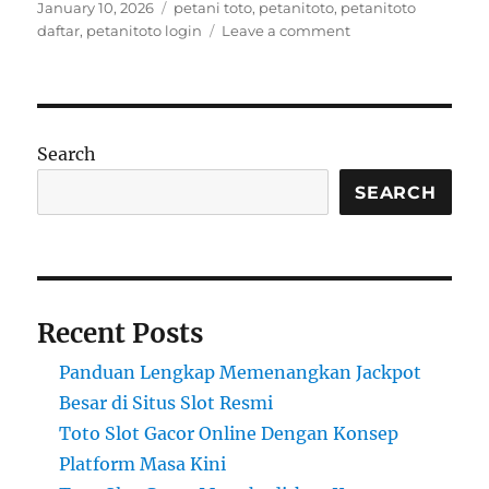
Posted
Tags
January 10, 2026
petani toto
,
petanitoto
,
petanitoto
on
on
daftar
,
petanitoto login
Leave a comment
Toto
Online
Paling
Seru
untuk
Search
Kejar
Cuan
SEARCH
Tanpa
Ribet
Recent Posts
Panduan Lengkap Memenangkan Jackpot
Besar di Situs Slot Resmi
Toto Slot Gacor Online Dengan Konsep
Platform Masa Kini