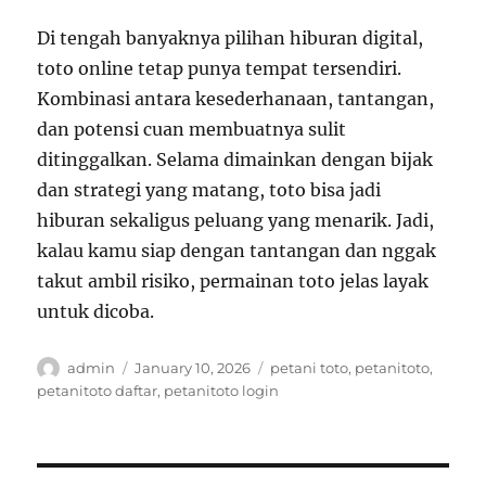
Di tengah banyaknya pilihan hiburan digital,
toto online tetap punya tempat tersendiri.
Kombinasi antara kesederhanaan, tantangan,
dan potensi cuan membuatnya sulit
ditinggalkan. Selama dimainkan dengan bijak
dan strategi yang matang, toto bisa jadi
hiburan sekaligus peluang yang menarik. Jadi,
kalau kamu siap dengan tantangan dan nggak
takut ambil risiko, permainan toto jelas layak
untuk dicoba.
Author
Posted
Tags
admin
January 10, 2026
petani toto
,
petanitoto
,
on
petanitoto daftar
,
petanitoto login