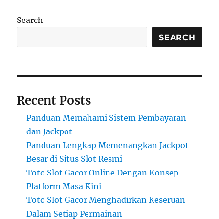
Search
SEARCH
Recent Posts
Panduan Memahami Sistem Pembayaran
dan Jackpot
Panduan Lengkap Memenangkan Jackpot
Besar di Situs Slot Resmi
Toto Slot Gacor Online Dengan Konsep
Platform Masa Kini
Toto Slot Gacor Menghadirkan Keseruan
Dalam Setiap Permainan