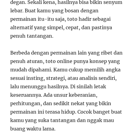
degan. Sekali kena, hasilnya bisa bikin senyum
lebar. Buat kamu yang bosan dengan
permainan itu-itu saja, toto hadir sebagai
alternatif yang simpel, cepat, dan pastinya
penuh tantangan.
Berbeda dengan permainan lain yang ribet dan
penuh aturan, toto online punya konsep yang
mudah dipahami. Kamu cukup memilih angka
sesuai insting, strategi, atau analisis sendiri,
lalu menunggu hasilnya. Di sinilah letak
keseruannya. Ada unsur keberanian,
perhitungan, dan sedikit nekat yang bikin
permainan ini terasa hidup. Cocok banget buat
kamu yang suka tantangan dan nggak mau
buang waktu lama.