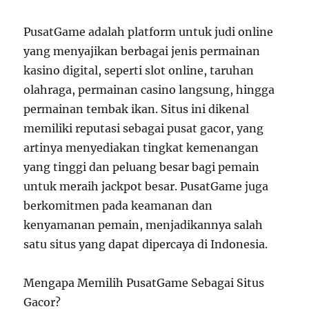
PusatGame adalah platform untuk judi online
yang menyajikan berbagai jenis permainan
kasino digital, seperti slot online, taruhan
olahraga, permainan casino langsung, hingga
permainan tembak ikan. Situs ini dikenal
memiliki reputasi sebagai pusat gacor, yang
artinya menyediakan tingkat kemenangan
yang tinggi dan peluang besar bagi pemain
untuk meraih jackpot besar. PusatGame juga
berkomitmen pada keamanan dan
kenyamanan pemain, menjadikannya salah
satu situs yang dapat dipercaya di Indonesia.
Mengapa Memilih PusatGame Sebagai Situs
Gacor?