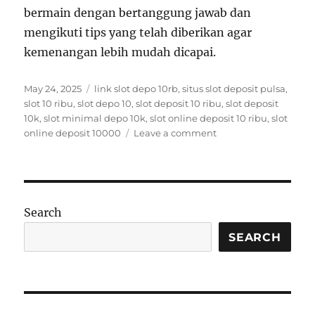
bermain dengan bertanggung jawab dan
mengikuti tips yang telah diberikan agar
kemenangan lebih mudah dicapai.
Posted
Tags
May 24, 2025
link slot depo 10rb
,
situs slot deposit pulsa
,
on
slot 10 ribu
,
slot depo 10
,
slot deposit 10 ribu
,
slot deposit
10k
,
slot minimal depo 10k
,
slot online deposit 10 ribu
,
slot
on
online deposit 10000
Leave a comment
Trik
Rahasia
Menang
Besar
di
Search
Situs
Gacor
SEARCH
PusatGame
dengan
Strategi
Sederhana