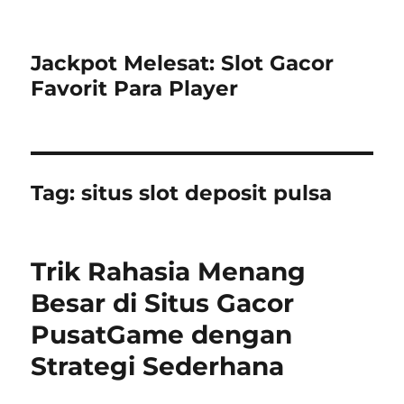
Jackpot Melesat: Slot Gacor
Favorit Para Player
Tag:
situs slot deposit pulsa
Trik Rahasia Menang
Besar di Situs Gacor
PusatGame dengan
Strategi Sederhana