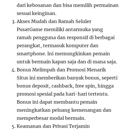
dari kebosanan dan bisa memilih permainan
sesuai keinginan.
Akses Mudah dan Ramah Seluler
PusatGame memiliki antarmuka yang
ramah pengguna dan responsif di berbagai
perangkat, termasuk komputer dan
smartphone. Ini memungkinkan pemain
untuk bermain kapan saja dan di mana saja.
Bonus Melimpah dan Promosi Menarik
Situs ini memberikan banyak bonus, seperti
bonus deposit, cashback, free spin, hingga
promosi spesial pada hari-hari tertentu.
Bonus ini dapat membantu pemain
meningkatkan peluang kemenangan dan
memperbesar modal bermain.
Keamanan dan Privasi Terjamin