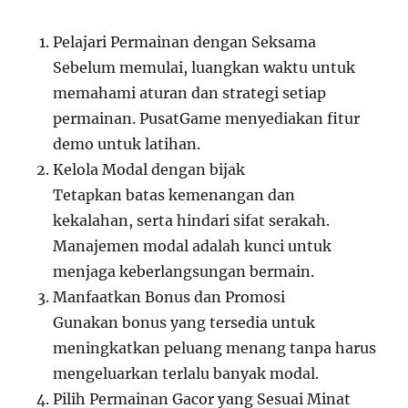
Pelajari Permainan dengan Seksama
Sebelum memulai, luangkan waktu untuk
memahami aturan dan strategi setiap
permainan. PusatGame menyediakan fitur
demo untuk latihan.
Kelola Modal dengan bijak
Tetapkan batas kemenangan dan
kekalahan, serta hindari sifat serakah.
Manajemen modal adalah kunci untuk
menjaga keberlangsungan bermain.
Manfaatkan Bonus dan Promosi
Gunakan bonus yang tersedia untuk
meningkatkan peluang menang tanpa harus
mengeluarkan terlalu banyak modal.
Pilih Permainan Gacor yang Sesuai Minat