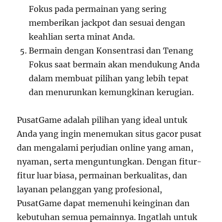
Fokus pada permainan yang sering
memberikan jackpot dan sesuai dengan
keahlian serta minat Anda.
Bermain dengan Konsentrasi dan Tenang
Fokus saat bermain akan mendukung Anda
dalam membuat pilihan yang lebih tepat
dan menurunkan kemungkinan kerugian.
PusatGame adalah pilihan yang ideal untuk
Anda yang ingin menemukan situs gacor pusat
dan mengalami perjudian online yang aman,
nyaman, serta menguntungkan. Dengan fitur-
fitur luar biasa, permainan berkualitas, dan
layanan pelanggan yang profesional,
PusatGame dapat memenuhi keinginan dan
kebutuhan semua pemainnya. Ingatlah untuk