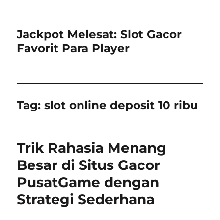
Jackpot Melesat: Slot Gacor
Favorit Para Player
Tag:
slot online deposit 10 ribu
Trik Rahasia Menang
Besar di Situs Gacor
PusatGame dengan
Strategi Sederhana