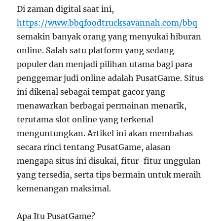
Di zaman digital saat ini,
https://www.bbqfoodtrucksavannah.com/bbq
semakin banyak orang yang menyukai hiburan
online. Salah satu platform yang sedang
populer dan menjadi pilihan utama bagi para
penggemar judi online adalah PusatGame. Situs
ini dikenal sebagai tempat gacor yang
menawarkan berbagai permainan menarik,
terutama slot online yang terkenal
menguntungkan. Artikel ini akan membahas
secara rinci tentang PusatGame, alasan
mengapa situs ini disukai, fitur-fitur unggulan
yang tersedia, serta tips bermain untuk meraih
kemenangan maksimal.
Apa Itu PusatGame?