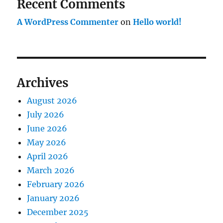
Recent Comments
A WordPress Commenter
on
Hello world!
Archives
August 2026
July 2026
June 2026
May 2026
April 2026
March 2026
February 2026
January 2026
December 2025