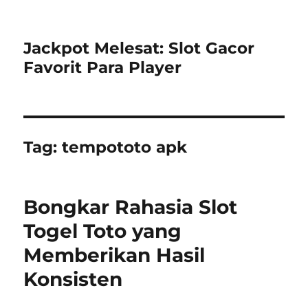
Jackpot Melesat: Slot Gacor
Favorit Para Player
Tag:
tempototo apk
Bongkar Rahasia Slot
Togel Toto yang
Memberikan Hasil
Konsisten