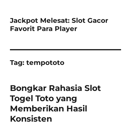
Jackpot Melesat: Slot Gacor
Favorit Para Player
Tag:
tempototo
Bongkar Rahasia Slot
Togel Toto yang
Memberikan Hasil
Konsisten