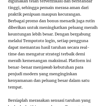
digunakan telah terverifikasi dan berstandar
tinggi, sehingga pemain merasa aman dari
praktik penipuan maupun kecurangan.
Berbagai promo dan bonus menarik juga rutin
diberikan untuk meningkatkan peluang meraih
keuntungan lebih besar. Dengan bergabung
melalui Tempototo login, setiap pengguna
dapat memantau hasil taruhan secara real-
time dan mengatur strategi terbaik demi
meraih kemenangan maksimal. Platform ini
benar-benar menjawab kebutuhan para
penjudi modern yang menginginkan
kenyamanan dan peluang besar dalam satu
tempat.
Bersiaplah merasakan sensasi taruhan yang