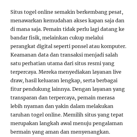
Situs togel online semakin berkembang pesat,
menawarkan kemudahan akses kapan saja dan
di mana saja. Pemain tidak perlu lagi datang ke
bandar fisik, melainkan cukup melalui
perangkat digital seperti ponsel atau komputer.
Keamanan data dan transaksi menjadi salah
satu perhatian utama dari situs resmi yang
terpercaya. Mereka menyediakan layanan live
draw, hasil keluaran lengkap, serta berbagai
fitur pendukung lainnya. Dengan layanan yang
transparan dan terpercaya, pemain merasa
lebih nyaman dan yakin dalam melakukan
taruhan togel online. Memilih situs yang tepat
merupakan langkah awal menuju pengalaman
bermain yang aman dan menyenangkan.