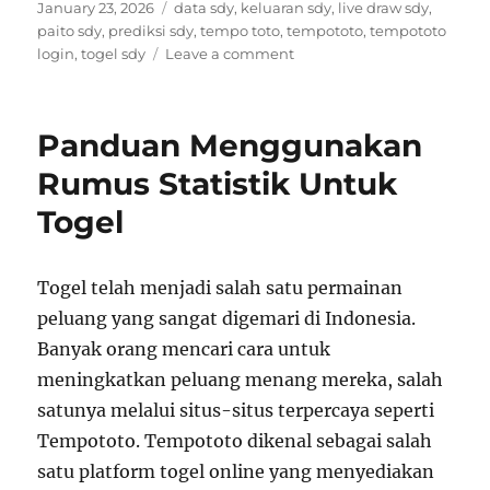
Posted
Tags
January 23, 2026
data sdy
,
keluaran sdy
,
live draw sdy
,
on
paito sdy
,
prediksi sdy
,
tempo toto
,
tempototo
,
tempototo
on
login
,
togel sdy
Leave a comment
Cara
Mudah
Memprediksi
Panduan Menggunakan
Angka
Togel
Rumus Statistik Untuk
dengan
Togel
Akurat
Togel telah menjadi salah satu permainan
peluang yang sangat digemari di Indonesia.
Banyak orang mencari cara untuk
meningkatkan peluang menang mereka, salah
satunya melalui situs-situs terpercaya seperti
Tempototo. Tempototo dikenal sebagai salah
satu platform togel online yang menyediakan