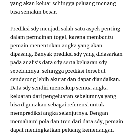
yang akan keluar sehingga peluang menang
bisa semakin besar.
Prediksi sdy menjadi salah satu aspek penting
dalam permainan togel, karena membantu
pemain menentukan angka yang akan
dipasang. Banyak prediksi sdy yang didasarkan
pada analisis data sdy serta keluaran sdy
sebelumnya, sehingga prediksi tersebut
cenderung lebih akurat dan dapat diandalkan.
Data sdy sendiri mencakup semua angka
keluaran dari pengeluaran sebelumnya yang
bisa digunakan sebagai referensi untuk
memprediksi angka selanjutnya. Dengan
memahami pola dan tren dari data sdy, pemain
dapat meningkatkan peluang kemenangan