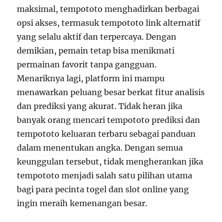
maksimal, tempototo menghadirkan berbagai
opsi akses, termasuk tempototo link alternatif
yang selalu aktif dan terpercaya. Dengan
demikian, pemain tetap bisa menikmati
permainan favorit tanpa gangguan.
Menariknya lagi, platform ini mampu
menawarkan peluang besar berkat fitur analisis
dan prediksi yang akurat. Tidak heran jika
banyak orang mencari tempototo prediksi dan
tempototo keluaran terbaru sebagai panduan
dalam menentukan angka. Dengan semua
keunggulan tersebut, tidak mengherankan jika
tempototo menjadi salah satu pilihan utama
bagi para pecinta togel dan slot online yang
ingin meraih kemenangan besar.