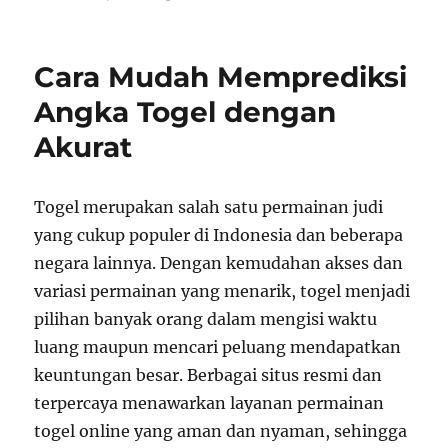
Situs
Bandar
Togel
Cara Mudah Memprediksi
yang
Memberi
Angka Togel dengan
Rasa
Akurat
Percaya
Diri
Togel merupakan salah satu permainan judi
yang cukup populer di Indonesia dan beberapa
negara lainnya. Dengan kemudahan akses dan
variasi permainan yang menarik, togel menjadi
pilihan banyak orang dalam mengisi waktu
luang maupun mencari peluang mendapatkan
keuntungan besar. Berbagai situs resmi dan
terpercaya menawarkan layanan permainan
togel online yang aman dan nyaman, sehingga