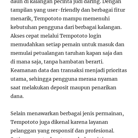
daun di kalangan pecinta judi daring. Dengan
tampilan yang user-friendly dan berbagai fitur
menarik, Tempototo mampu memenuhi
kebutuhan pengguna dari berbagai kalangan.
Akses cepat melalui Tempototo login
memudahkan setiap pemain untuk masuk dan
memulai petualangan taruhan kapan saja dan
di mana saja, tanpa hambatan berarti.
Keamanan data dan transaksi menjadi prioritas
utama, sehingga pengguna merasa nyaman
saat melakukan deposit maupun penarikan
dana.
Selain menawarkan berbagai jenis permainan,
Tempototo juga dikenal karena layanan
pelanggan yang responsif dan profesional.