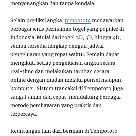
menyenangkan dan tanpa kendala.
Selain prediksi angka,
tempototo
menawarkan
berbagai jenis permainan togel yang populer di
Indonesia. Mulai dari togel 2D, 3D, hingga 4D,
semua tersedia lengkap dengan jadwal
pengeluaran yang tepat waktu. Pemain dapat
mengikuti setiap pengeluaran angka secara
real-time dan melakukan taruhan secara
online dengan mudah melalui ponsel maupun
komputer. Sistem transaksi di Tempototo juga
sangat aman dan cepat, mendukung berbagai
metode pembayaran yang praktis dan
terpercaya.
Keuntungan lain dari bermain di Tempototo