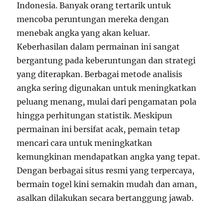
Indonesia. Banyak orang tertarik untuk
mencoba peruntungan mereka dengan
menebak angka yang akan keluar.
Keberhasilan dalam permainan ini sangat
bergantung pada keberuntungan dan strategi
yang diterapkan. Berbagai metode analisis
angka sering digunakan untuk meningkatkan
peluang menang, mulai dari pengamatan pola
hingga perhitungan statistik. Meskipun
permainan ini bersifat acak, pemain tetap
mencari cara untuk meningkatkan
kemungkinan mendapatkan angka yang tepat.
Dengan berbagai situs resmi yang terpercaya,
bermain togel kini semakin mudah dan aman,
asalkan dilakukan secara bertanggung jawab.