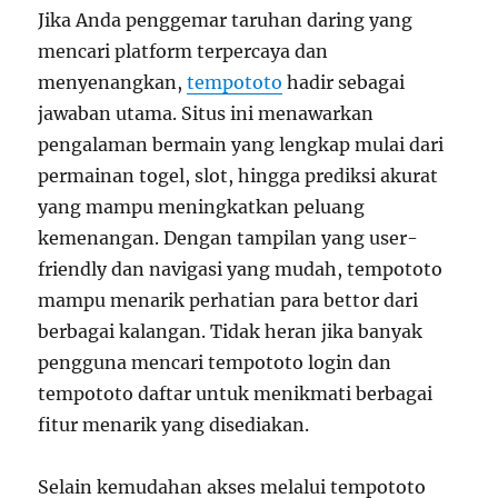
Jika Anda penggemar taruhan daring yang
mencari platform terpercaya dan
menyenangkan,
tempototo
hadir sebagai
jawaban utama. Situs ini menawarkan
pengalaman bermain yang lengkap mulai dari
permainan togel, slot, hingga prediksi akurat
yang mampu meningkatkan peluang
kemenangan. Dengan tampilan yang user-
friendly dan navigasi yang mudah, tempototo
mampu menarik perhatian para bettor dari
berbagai kalangan. Tidak heran jika banyak
pengguna mencari tempototo login dan
tempototo daftar untuk menikmati berbagai
fitur menarik yang disediakan.
Selain kemudahan akses melalui tempototo