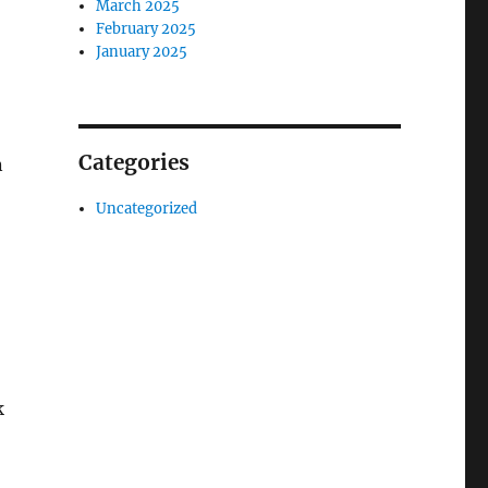
March 2025
February 2025
January 2025
Categories
n
Uncategorized
k