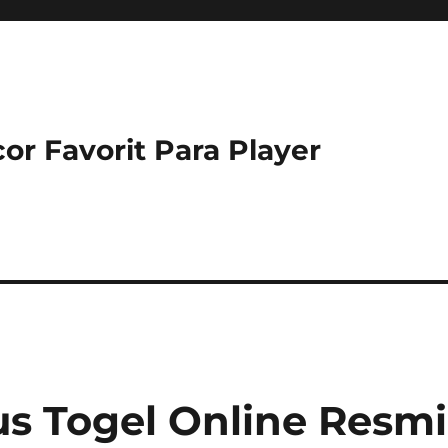
or Favorit Para Player
s Togel Online Resmi