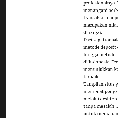
profesionalnya. 
menangani berba
transaksi, maup
merupakan nila
dihargai.
Dari segi transa
metode deposit 
hingga metode 
di Indonesia. Pr
menunjukkan ke
terbaik.
Tampilan situs 
membuat pengal
melalui desktop
tanpa masalah.
untuk memahami