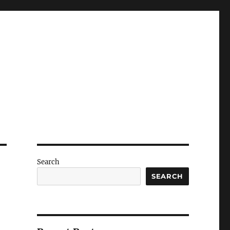
Search
SEARCH