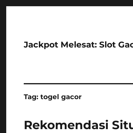
Jackpot Melesat: Slot Gac
Tag:
togel gacor
Rekomendasi Situ