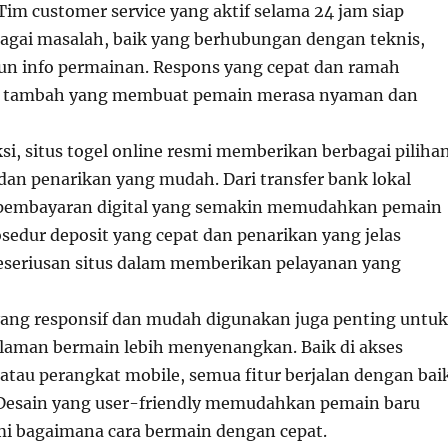
Tim customer service yang aktif selama 24 jam siap
gai masalah, baik yang berhubungan dengan teknis,
un info permainan. Respons yang cepat dan ramah
i tambah yang membuat pemain merasa nyaman dan
ksi, situs togel online resmi memberikan berbagai piliha
dan penarikan yang mudah. Dari transfer bank lokal
pembayaran digital yang semakin memudahkan pemain
osedur deposit yang cepat dan penarikan yang jelas
seriusan situs dalam memberikan pelayanan yang
yang responsif dan mudah digunakan juga penting untuk
aman bermain lebih menyenangkan. Baik di akses
 atau perangkat mobile, semua fitur berjalan dengan bai
 Desain yang user-friendly memudahkan pemain baru
 bagaimana cara bermain dengan cepat.