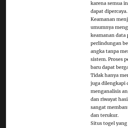
karena semua in
dapat dipercaya.
Keamanan menjad
umumnya menggu
keamanan data p
perlindungan be
angka tanpa mer
sistem. Proses 
baru dapat berga
Tidak hanya men
juga dilengkapi
menganalisis ang
dan riwayat hasi
sangat membant
dan terukur.
Situs togel yang