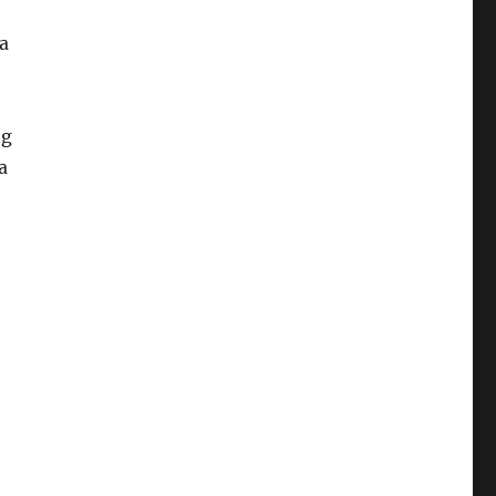
a
ng
a