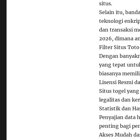
situs.
Selain itu, ban
teknologi enkri
dan transaksi me
2026, dimana an
Filter Situs Tot
Dengan banyakny
yang tepat untuk
biasanya memilik
Lisensi Resmi da
Situs togel yan
legalitas dan k
Statistik dan Ha
Penyajian data 
penting bagi pe
Akses Mudah da