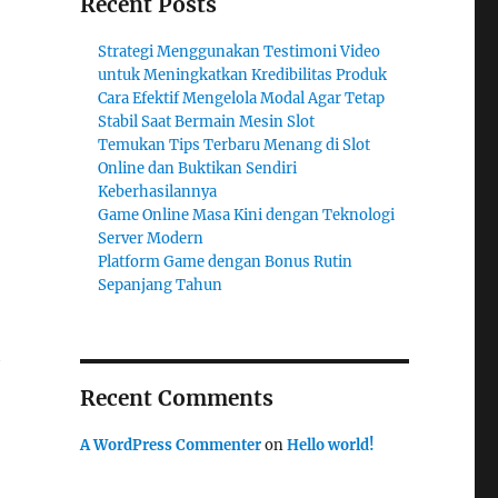
Recent Posts
Strategi Menggunakan Testimoni Video
untuk Meningkatkan Kredibilitas Produk
Cara Efektif Mengelola Modal Agar Tetap
Stabil Saat Bermain Mesin Slot
Temukan Tips Terbaru Menang di Slot
Online dan Buktikan Sendiri
Keberhasilannya
Game Online Masa Kini dengan Teknologi
Server Modern
Platform Game dengan Bonus Rutin
Sepanjang Tahun
h
Recent Comments
A WordPress Commenter
on
Hello world!