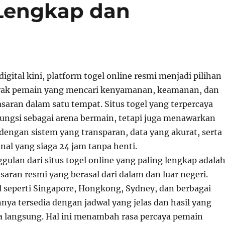
Lengkap dan
igital kini, platform togel online resmi menjadi pilihan
yak pemain yang mencari kenyamanan, keamanan, dan
asaran dalam satu tempat. Situs togel yang terpercaya
fungsi sebagai arena bermain, tetapi juga menawarkan
dengan sistem yang transparan, data yang akurat, serta
nal yang siaga 24 jam tanpa henti.
gulan dari situs togel online yang paling lengkap adala
aran resmi yang berasal dari dalam dan luar negeri.
l seperti Singapore, Hongkong, Sydney, dan berbagai
nnya tersedia dengan jadwal yang jelas dan hasil yang
ra langsung. Hal ini menambah rasa percaya pemain