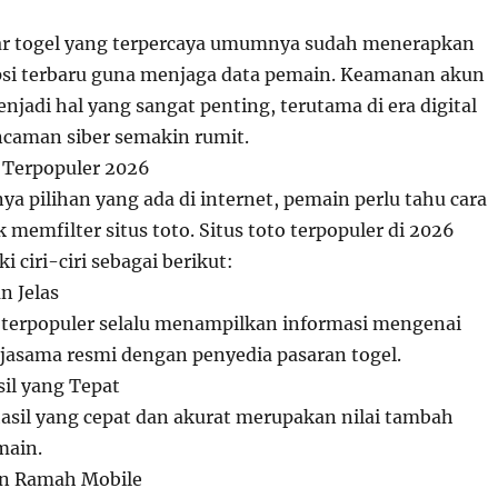
dar togel yang terpercaya umumnya sudah menerapkan
psi terbaru guna menjaga data pemain. Keamanan akun
njadi hal yang sangat penting, terutama di era digital
caman siber semakin rumit.
o Terpopuler 2026
a pilihan yang ada di internet, pemain perlu tahu cara
 memfilter situs toto. Situs toto terpopuler di 2026
i ciri-ciri sebagai berikut:
n Jelas
g terpopuler selalu menampilkan informasi mengenai
erjasama resmi dengan penyedia pasaran togel.
sil yang Tepat
hasil yang cepat dan akurat merupakan nilai tambah
main.
n Ramah Mobile