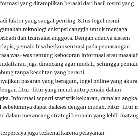
formasi yang ditampilkan berasal dari hasil resmi yang
i faktor yang sangat penting. Situs togel resmi
nakan teknologi enkripsi canggih untuk menjaga
ribadi dan transaksi anggota. Dengan adanya sistem
rlapis, pemain bisa berkonsentrasi pada pemasangan
asa was-was tentang kebocoran informasi atau masala
pendaftaran juga dirancang agar mudah, sehingga pemai
bung tanpa kesulitan yang berarti.
yajikan pasaran yang beragam, togel online yang akura
 dengan fitur-fitur yang membantu pemain dalam
ka. Informasi seperti statistik keluaran, ramalan angka
l sebelumnya dapat diakses dengan mudah. Fitur-fitur i
u dalam merancang strategi bermain yang lebih matan
 terpercaya juga terkenal karena pelayanan