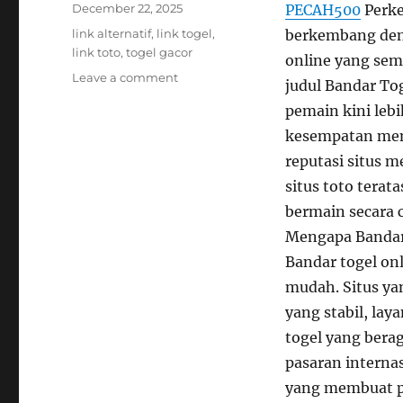
Posted
December 22, 2025
PECAH500
Perke
on
Tags
link alternatif
,
link togel
,
berkembang den
link toto
,
togel gacor
online yang sem
on
Leave a comment
judul Bandar To
Situs
pemain kini lebi
Togel
Online
kesempatan men
Gacor
reputasi situs m
Eksklusif
situs toto terat
Pagi
Ini
bermain secara 
dengan
Mengapa Bandar 
Login
Bandar togel on
Aman
mudah. Situs ya
yang stabil, lay
togel yang bera
pasaran internas
yang membuat pe