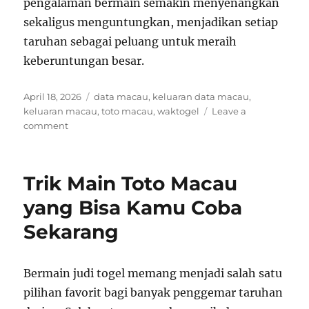
pengalaman bermain semakin menyenangkan
sekaligus menguntungkan, menjadikan setiap
taruhan sebagai peluang untuk meraih
keberuntungan besar.
Posted
Tags
April 18, 2026
data macau
,
keluaran data macau
,
on
keluaran macau
,
toto macau
,
waktogel
Leave a
on
comment
Temukan
Pola
Tersembunyi
Trik Main Toto Macau
dalam
Data
yang Bisa Kamu Coba
Macau
Sekarang
untuk
Meningkatkan
Keuntungan
di
Bermain judi togel memang menjadi salah satu
Toto
pilihan favorit bagi banyak penggemar taruhan
Macau