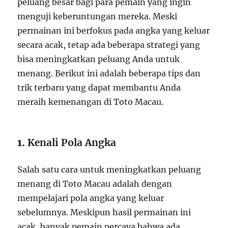
peluang besar bagi para pemain yang ingin
menguji keberuntungan mereka. Meski
permainan ini berfokus pada angka yang keluar
secara acak, tetap ada beberapa strategi yang
bisa meningkatkan peluang Anda untuk
menang. Berikut ini adalah beberapa tips dan
trik terbaru yang dapat membantu Anda
meraih kemenangan di Toto Macau.
1.
Kenali Pola Angka
Salah satu cara untuk meningkatkan peluang
menang di Toto Macau adalah dengan
mempelajari pola angka yang keluar
sebelumnya. Meskipun hasil permainan ini
acak, banyak pemain percaya bahwa ada