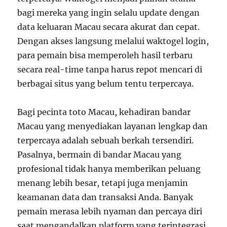
bagi mereka yang ingin selalu update dengan
data keluaran Macau secara akurat dan cepat.
Dengan akses langsung melalui waktogel login,
para pemain bisa memperoleh hasil terbaru
secara real-time tanpa harus repot mencari di
berbagai situs yang belum tentu terpercaya.
Bagi pecinta toto Macau, kehadiran bandar
Macau yang menyediakan layanan lengkap dan
terpercaya adalah sebuah berkah tersendiri.
Pasalnya, bermain di bandar Macau yang
profesional tidak hanya memberikan peluang
menang lebih besar, tetapi juga menjamin
keamanan data dan transaksi Anda. Banyak
pemain merasa lebih nyaman dan percaya diri
saat mengandalkan platform yang terintegrasi