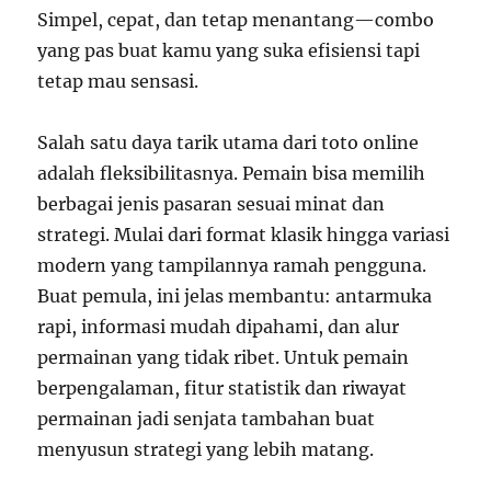
Simpel, cepat, dan tetap menantang—combo
yang pas buat kamu yang suka efisiensi tapi
tetap mau sensasi.
Salah satu daya tarik utama dari toto online
adalah fleksibilitasnya. Pemain bisa memilih
berbagai jenis pasaran sesuai minat dan
strategi. Mulai dari format klasik hingga variasi
modern yang tampilannya ramah pengguna.
Buat pemula, ini jelas membantu: antarmuka
rapi, informasi mudah dipahami, dan alur
permainan yang tidak ribet. Untuk pemain
berpengalaman, fitur statistik dan riwayat
permainan jadi senjata tambahan buat
menyusun strategi yang lebih matang.