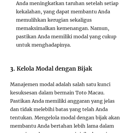
Anda meningkatkan taruhan setelah setiap
kekalahan, yang dapat membantu Anda
memulihkan kerugian sekaligus
memaksimalkan kemenangan. Namun,
pastikan Anda memiliki modal yang cukup
untuk menghadapinya.
3.
Kelola Modal dengan Bijak
Manajemen modal adalah salah satu kunci
kesuksesan dalam bermain Toto Macau.
Pastikan Anda memiliki anggaran yang jelas
dan tidak melebihi batas yang telah Anda
tentukan. Mengelola modal dengan bijak akan
membantu Anda bertahan lebih lama dalam