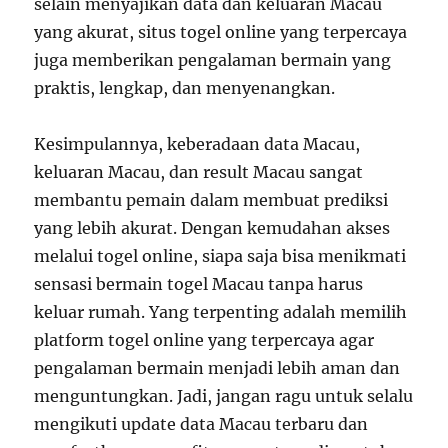
selain menyajikan data dan keluaran Macau
yang akurat, situs togel online yang terpercaya
juga memberikan pengalaman bermain yang
praktis, lengkap, dan menyenangkan.
Kesimpulannya, keberadaan data Macau,
keluaran Macau, dan result Macau sangat
membantu pemain dalam membuat prediksi
yang lebih akurat. Dengan kemudahan akses
melalui togel online, siapa saja bisa menikmati
sensasi bermain togel Macau tanpa harus
keluar rumah. Yang terpenting adalah memilih
platform togel online yang terpercaya agar
pengalaman bermain menjadi lebih aman dan
menguntungkan. Jadi, jangan ragu untuk selalu
mengikuti update data Macau terbaru dan