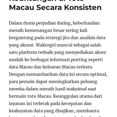
Macau Secara Konsisten
Dalam dunia perjudian daring, keberhasilan
meraih kemenangan besar sering kali
bergantung pada strategi jitu dan analisis data
yang akurat. Waktogel muncul sebagai salah
satu platform terbaik yang menyediakan akses
mudah ke berbagai informasi penting seperti
data Macau dan keluaran Macau terbaru.
Dengan memanfaatkan data ini secara optimal,
para pemain dapat meningkatkan peluang
mereka dalam meraih hasil maksimal saat
bermain toto Macau. Keunggulan utama dari
layanan ini terletak pada kecepatan dan
keakuratan data yang disajikan, membantu