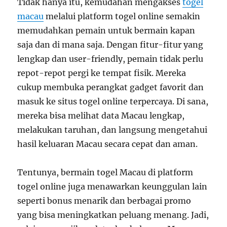
Tidak hanya itu, kemudahan mengakses
togel
macau
melalui platform togel online semakin
memudahkan pemain untuk bermain kapan
saja dan di mana saja. Dengan fitur-fitur yang
lengkap dan user-friendly, pemain tidak perlu
repot-repot pergi ke tempat fisik. Mereka
cukup membuka perangkat gadget favorit dan
masuk ke situs togel online terpercaya. Di sana,
mereka bisa melihat data Macau lengkap,
melakukan taruhan, dan langsung mengetahui
hasil keluaran Macau secara cepat dan aman.
Tentunya, bermain togel Macau di platform
togel online juga menawarkan keunggulan lain
seperti bonus menarik dan berbagai promo
yang bisa meningkatkan peluang menang. Jadi,