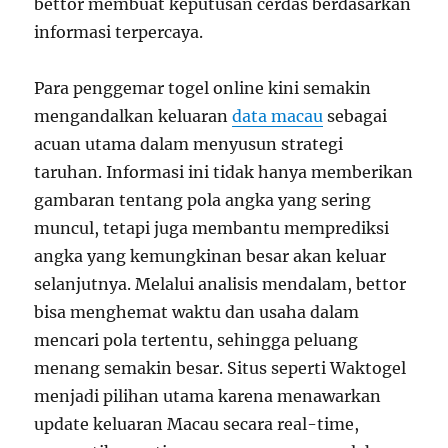
bettor membuat keputusan cerdas berdasarkan
informasi terpercaya.
Para penggemar togel online kini semakin
mengandalkan keluaran
data macau
sebagai
acuan utama dalam menyusun strategi
taruhan. Informasi ini tidak hanya memberikan
gambaran tentang pola angka yang sering
muncul, tetapi juga membantu memprediksi
angka yang kemungkinan besar akan keluar
selanjutnya. Melalui analisis mendalam, bettor
bisa menghemat waktu dan usaha dalam
mencari pola tertentu, sehingga peluang
menang semakin besar. Situs seperti Waktogel
menjadi pilihan utama karena menawarkan
update keluaran Macau secara real-time,