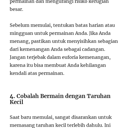
permainan dan mengurangi risiko kerugian
besar.
Sebelum memulai, tentukan batas harian atau
mingguan untuk permainan Anda. Jika Anda
menang, pastikan untuk menyisihkan sebagian
dari kemenangan Anda sebagai cadangan.
Jangan terjebak dalam euforia kemenangan,
karena itu bisa membuat Anda kehilangan
kendali atas permainan.
4.
Cobalah Bermain dengan Taruhan
Kecil
Saat baru memulai, sangat disarankan untuk
memasang taruhan kecil terlebih dahulu. Ini