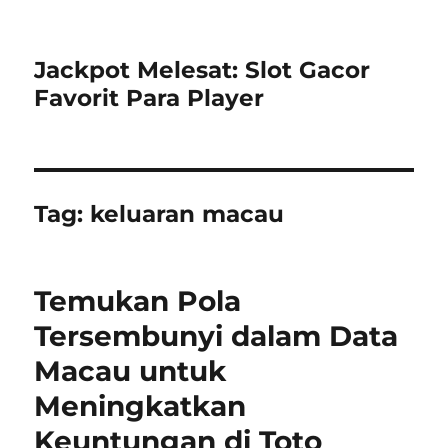
Jackpot Melesat: Slot Gacor
Favorit Para Player
Tag:
keluaran macau
Temukan Pola
Tersembunyi dalam Data
Macau untuk
Meningkatkan
Keuntungan di Toto