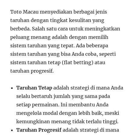
Toto Macau menyediakan berbagai jenis
taruhan dengan tingkat kesulitan yang
berbeda. Salah satu cara untuk meningkatkan
peluang menang adalah dengan memilih
sistem taruhan yang tepat. Ada beberapa
sistem taruhan yang bisa Anda coba, seperti
sistem taruhan tetap (flat betting) atau
taruhan progresif.
Taruhan Tetap
adalah strategi di mana Anda
selalu bertaruh jumlah yang sama pada
setiap permainan. Ini membantu Anda
mengelola modal dengan lebih baik, meski
kemungkinan menang tidak terlalu tinggi.
Taruhan Progresif
adalah strategi di mana