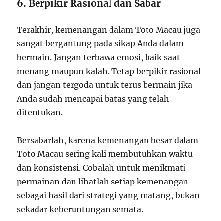
6.
Berpikir Rasional dan Sabar
Terakhir, kemenangan dalam Toto Macau juga
sangat bergantung pada sikap Anda dalam
bermain. Jangan terbawa emosi, baik saat
menang maupun kalah. Tetap berpikir rasional
dan jangan tergoda untuk terus bermain jika
Anda sudah mencapai batas yang telah
ditentukan.
Bersabarlah, karena kemenangan besar dalam
Toto Macau sering kali membutuhkan waktu
dan konsistensi. Cobalah untuk menikmati
permainan dan lihatlah setiap kemenangan
sebagai hasil dari strategi yang matang, bukan
sekadar keberuntungan semata.