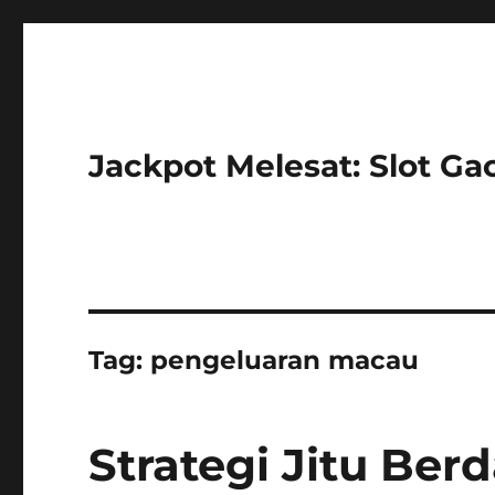
Jackpot Melesat: Slot Gac
Tag:
pengeluaran macau
Strategi Jitu Be