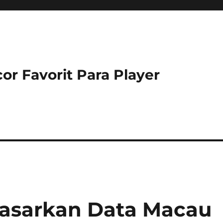
or Favorit Para Player
rdasarkan Data Macau