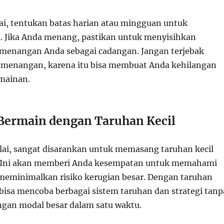
, tentukan batas harian atau mingguan untuk
 Jika Anda menang, pastikan untuk menyisihkan
emenangan Anda sebagai cadangan. Jangan terjebak
emenangan, karena itu bisa membuat Anda kehilangan
rmainan.
Bermain dengan Taruhan Kecil
ai, sangat disarankan untuk memasang taruhan kecil
u. Ini akan memberi Anda kesempatan untuk memahami
eminimalkan risiko kerugian besar. Dengan taruhan
 bisa mencoba berbagai sistem taruhan dan strategi tanp
ngan modal besar dalam satu waktu.