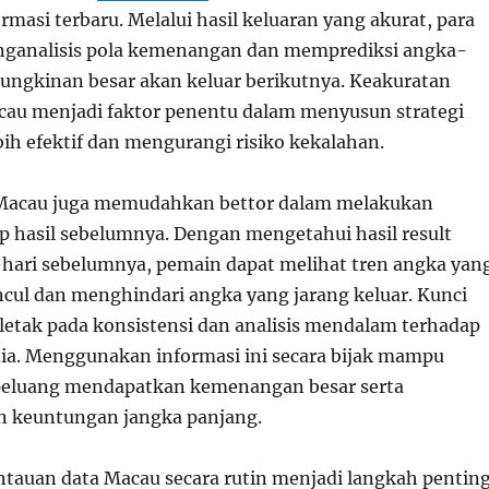
rmasi terbaru. Melalui hasil keluaran yang akurat, para
nganalisis pola kemenangan dan memprediksi angka-
ngkinan besar akan keluar berikutnya. Keakuratan
au menjadi faktor penentu dalam menyusun strategi
ih efektif dan mengurangi risiko kekalahan.
a Macau juga memudahkan bettor dalam melakukan
ap hasil sebelumnya. Dengan mengetahui hasil result
-hari sebelumnya, pemain dapat melihat tren angka yan
ncul dan menghindari angka yang jarang keluar. Kunci
rletak pada konsistensi dan analisis mendalam terhadap
dia. Menggunakan informasi ini secara bijak mampu
eluang mendapatkan kemenangan besar serta
 keuntungan jangka panjang.
tauan data Macau secara rutin menjadi langkah pentin