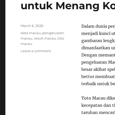
untuk Menang Ko
Posted
March 6, 2026
Dalam dunia per
on
Tags
data macau
,
pengeluaran
menjadi kunci u
macau
,
result macau
,
toto
gambaran lengka
macau
dimanfaatkan u
on
Leave a comment
Dengan memanta
Strategi
Jitu
pengeluaran Ma
Berdasarkan
besar akibat sp
Data
bettor membuat 
Macau
untuk
terbaik untuk b
Menang
Konsisten!
Toto Macau dike
kecepatan dan t
taruhan mencari