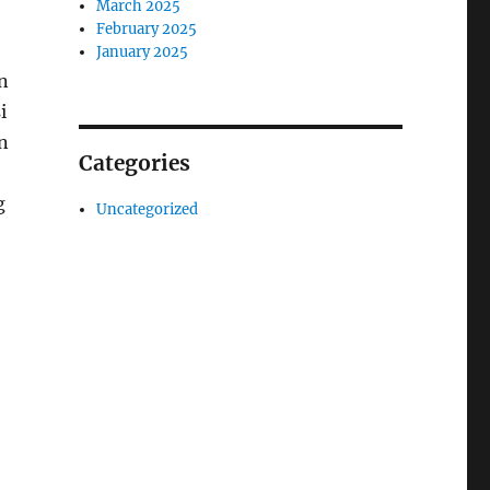
March 2025
February 2025
January 2025
n
i
n
Categories
g
Uncategorized