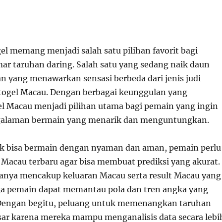
el memang menjadi salah satu pilihan favorit bagi
r taruhan daring. Salah satu yang sedang naik daun
n yang menawarkan sensasi berbeda dari jenis judi
i togel Macau. Dengan berbagai keunggulan yang
el Macau menjadi pilihan utama bagi pemain yang ingin
alaman bermain yang menarik dan menguntungkan.
uk bisa bermain dengan nyaman dan aman, pemain perlu
Macau terbaru agar bisa membuat prediksi yang akurat.
anya mencakup keluaran Macau serta result Macau yang
ga pemain dapat memantau pola dan tren angka yang
 Dengan begitu, peluang untuk memenangkan taruhan
ar karena mereka mampu menganalisis data secara lebi