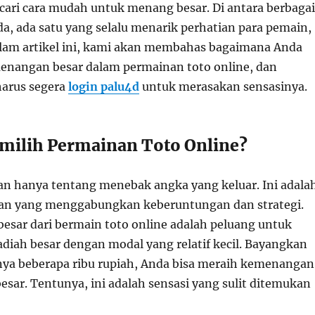
ari cara mudah untuk menang besar. Di antara berbagai
da, ada satu yang selalu menarik perhatian para pemain,
alam artikel ini, kami akan membahas bagaimana Anda
enangan besar dalam permainan toto online, dan
arus segera
login palu4d
untuk merasakan sensasinya.
ilih Permainan Toto Online?
an hanya tentang menebak angka yang keluar. Ini adala
an yang menggabungkan keberuntungan dan strategi.
esar dari bermain toto online adalah peluang untuk
iah besar dengan modal yang relatif kecil. Bayangkan
nya beberapa ribu rupiah, Anda bisa meraih kemenangan
besar. Tentunya, ini adalah sensasi yang sulit ditemukan