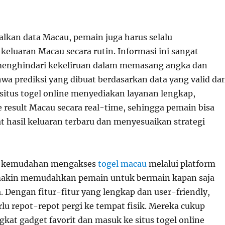
lkan data Macau, pemain juga harus selalu
eluaran Macau secara rutin. Informasi ini sangat
menghindari kekeliruan dalam memasang angka dan
a prediksi yang dibuat berdasarkan data yang valid da
 situs togel online menyediakan layanan lengkap,
 result Macau secara real-time, sehingga pemain bisa
t hasil keluaran terbaru dan menyesuaikan strategi
u, kemudahan mengakses
togel macau
melalui platform
emakin memudahkan pemain untuk bermain kapan saja
. Dengan fitur-fitur yang lengkap dan user-friendly,
lu repot-repot pergi ke tempat fisik. Mereka cukup
at gadget favorit dan masuk ke situs togel online