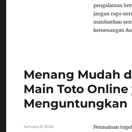
pengalaman ber
jangan ragu unt
manfaatkan semu
kemenangan An
Menang Mudah da
Main Toto Online
Menguntungkan
Posted
January 8, 2026
Permainan togel