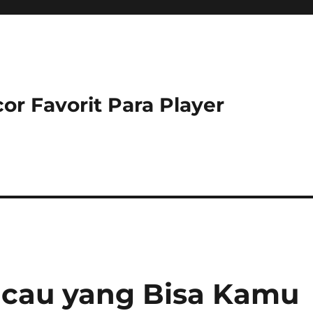
or Favorit Para Player
acau yang Bisa Kamu