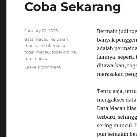
Coba Sekarang
Posted
January 20, 2026
Bermain judi tog
on
Tags
data macau
,
keluaran
banyak penggema
macau
,
result macau
,
adalah permaina
togel macau
,
togel online
,
lainnya, sepert
toto macau
ditawarkan, tog
on
Leave a comment
Trik
merasakan peng
Main
Toto
Tentu saja, unt
Macau
yang
mengakses data 
Bisa
Data Macau bias
Kamu
terbaru, sehing
Coba
Sekarang
sering muncul.
pun semakin bes